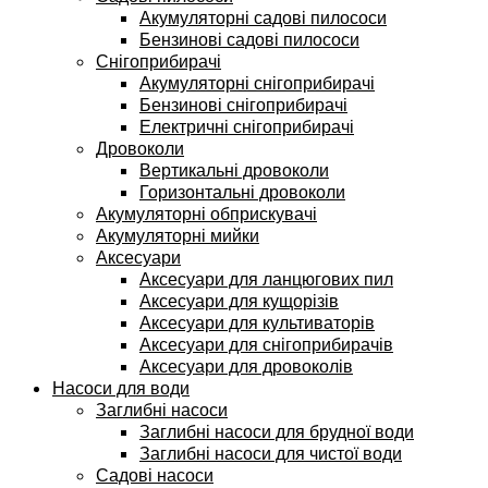
Акумуляторні садові пилососи
Бензинові садові пилососи
Снігоприбирачі
Акумуляторні снігоприбирачі
Бензинові снігоприбирачі
Електричні снігоприбирачі
Дровоколи
Вертикальні дровоколи
Горизонтальні дровоколи
Акумуляторні обприскувачі
Акумуляторні мийки
Аксесуари
Аксесуари для ланцюгових пил
Аксесуари для кущорізів
Аксесуари для культиваторів
Аксесуари для снігоприбирачів
Аксесуари для дровоколів
Насоси для води
Заглибні насоси
Заглибні насоси для брудної води
Заглибні насоси для чистої води
Садові насоси