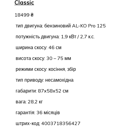
Classic
18499
₴
тип двигуна: бензиновий AL-KO Pro 125
потужність двигуна: 1,9 кВт / 2,7 к.с.
ширина скосу: 46 см
висота скосу: 30 – 75 мм
режими скосу: косіння, збір
тип приводу: несамохідна
габарити: 87x58x52 см
вага: 28,2 кг
гарантія: 36 місяців
штрих-код: 4003718356427