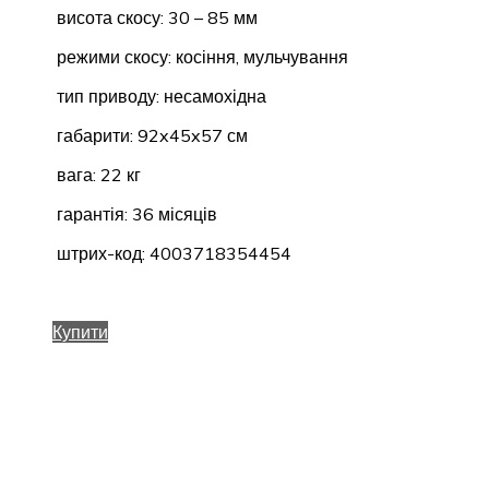
висота скосу: 30 – 85 мм
режими скосу: косіння, мульчування
тип приводу: несамохідна
габарити: 92x45x57 см
вага: 22 кг
гарантія: 36 місяців
штрих-код: 4003718354454
Купити