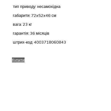
тип приводу: несамохідна
габарити: 72x52x46 см
вага: 23 кг
гарантія: 36 місяців
штрих-код: 4003718060843
Купити