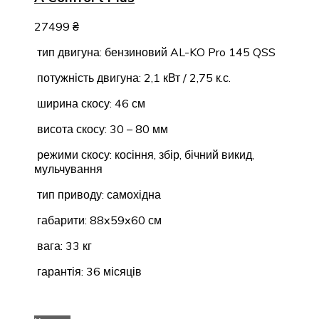
27499
₴
тип двигуна: бензиновий AL-KO Pro 145 QSS
потужність двигуна: 2,1 кВт / 2,75 к.с.
ширина скосу: 46 см
висота скосу: 30 – 80 мм
режими скосу: косіння, збір, бічний викид,
мульчування
тип приводу: самохідна
габарити: 88x59x60 см
вага: 33 кг
гарантія: 36 місяців