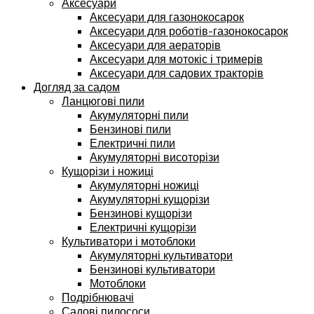
Аксесуари
Аксесуари для газонокосарок
Аксесуари для роботів-газонокосарок
Аксесуари для аераторів
Аксесуари для мотокіс і тримерів
Аксесуари для садових тракторів
Догляд за садом
Ланцюгові пили
Акумуляторні пили
Бензинові пили
Електричні пили
Акумуляторні висоторізи
Кущорізи і ножиці
Акумуляторні ножиці
Акумуляторні кущорізи
Бензинові кущорізи
Електричні кущорізи
Культиватори і мотоблоки
Акумуляторні культиватори
Бензинові культиватори
Мотоблоки
Подрібнювачі
Садові пилососи