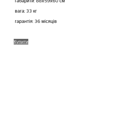
габарити: 88x59x60 см
вага: 33 кг
гарантія: 36 місяців
Купити