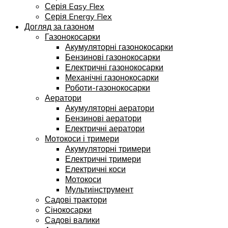
Серія Easy Flex
Серія Energy Flex
Догляд за газоном
Газонокосарки
Акумуляторні газонокосарки
Бензинові газонокосарки
Електричні газонокосарки
Механічні газонокосарки
Роботи-газонокосарки
Аератори
Акумуляторні аератори
Бензинові аератори
Електричні аератори
Мотокоси і тримери
Акумуляторні тримери
Електричні тримери
Електричні коси
Мотокоси
Мультиінструмент
Садові трактори
Сінокосарки
Садові валики