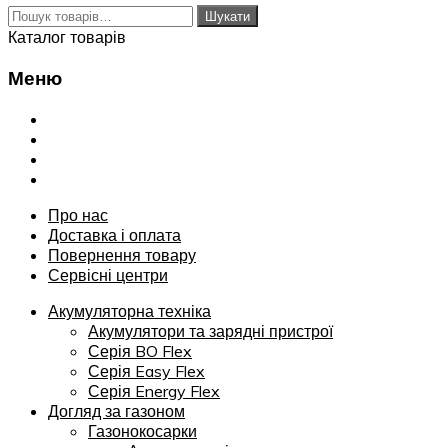
Шукати:
Шукати
Каталог товарів
Меню
Переглянути
Про нас
Доставка і оплата
Повернення товару
Сервісні центри
Про нас
Доставка і оплата
Повернення товару
Сервісні центри
Акумуляторна техніка
Акумулятори та зарядні пристрої
Серія BO Flex
Серія Easy Flex
Серія Energy Flex
Догляд за газоном
Газонокосарки