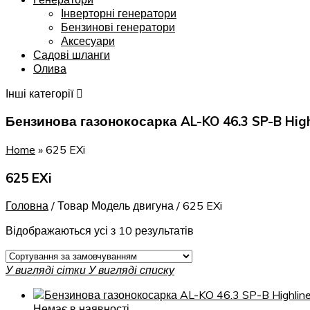
Інверторні генератори
Бензинові генератори
Аксесуари
Садові шланги
Олива
Інші категорії
Бензинова газонокосарка AL-KO 46.3 SP-B High
Home
»
625 EXi
625 EXi
Головна
/
Товар Модель двигуна
/
625 EXi
Відображаються усі з 10 результатів
У вигляді сітки
У вигляді списку
Немає в наявності