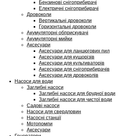
Бензинові снігоприбирачі
Електричні снігоприбирачі
Дровоколи
Вертикальні дровоколи
Горизонтальні дровоколи
Акумуляторні обприскувачі
Акумуляторні мийки
Аксесуари
Аксесуари для ланцюгових пил
Аксесуари для кущорізів
Аксесуари для культиваторів
Аксесуари для снігоприбирачів
Аксесуари для дровоколів
Насоси для води
Заглибні насоси
Заглибні насоси для брудної води
Заглибні насоси для чистої води
Садові насоси
Насоси для свердловин
Насосні станції
Мотопомпи
Аксесуари
Генератори