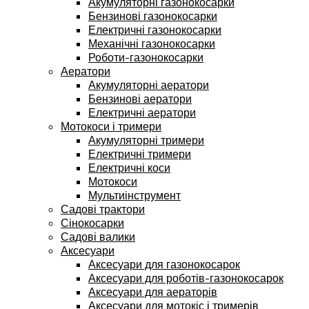
Акумуляторні газонокосарки
Бензинові газонокосарки
Електричні газонокосарки
Механічні газонокосарки
Роботи-газонокосарки
Аератори
Акумуляторні аератори
Бензинові аератори
Електричні аератори
Мотокоси і тримери
Акумуляторні тримери
Електричні тримери
Електричні коси
Мотокоси
Мультиінструмент
Садові трактори
Сінокосарки
Садові валики
Аксесуари
Аксесуари для газонокосарок
Аксесуари для роботів-газонокосарок
Аксесуари для аераторів
Аксесуари для мотокіс і тримерів