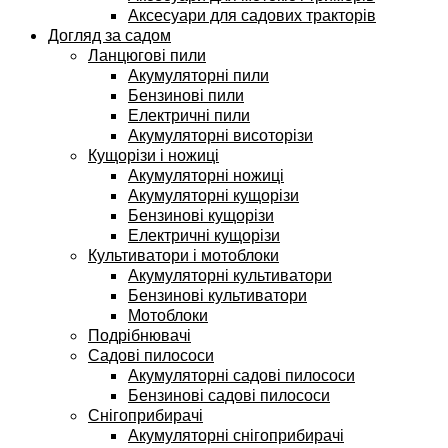
Аксесуари для садових тракторів
Догляд за садом
Ланцюгові пили
Акумуляторні пили
Бензинові пили
Електричні пили
Акумуляторні висоторізи
Кущорізи і ножиці
Акумуляторні ножиці
Акумуляторні кущорізи
Бензинові кущорізи
Електричні кущорізи
Культиватори і мотоблоки
Акумуляторні культиватори
Бензинові культиватори
Мотоблоки
Подрібнювачі
Садові пилососи
Акумуляторні садові пилососи
Бензинові садові пилососи
Снігоприбирачі
Акумуляторні снігоприбирачі