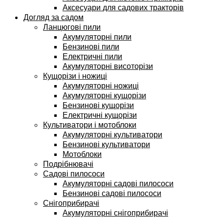
Аксесуари для садових тракторів
Догляд за садом
Ланцюгові пили
Акумуляторні пили
Бензинові пили
Електричні пили
Акумуляторні висоторізи
Кущорізи і ножиці
Акумуляторні ножиці
Акумуляторні кущорізи
Бензинові кущорізи
Електричні кущорізи
Культиватори і мотоблоки
Акумуляторні культиватори
Бензинові культиватори
Мотоблоки
Подрібнювачі
Садові пилососи
Акумуляторні садові пилососи
Бензинові садові пилососи
Снігоприбирачі
Акумуляторні снігоприбирачі