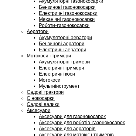
Акумуляторні газонокосарки
Бензинові газонокосарки
Електричні газонокосарки
Механічні газонокосарки
Роботи-газонокосарки
Аератори
Акумуляторні аератори
Бензинові аератори
Електричні аератори
Мотокоси і тримери
Акумуляторні тримери
Електричні тримери
Електричні коси
Мотокоси
Мультиінструмент
Садові трактори
Сінокосарки
Садові валики
Аксесуари
Аксесуари для газонокосарок
Аксесуари для роботів-газонокосарок
Аксесуари для аераторів
Аксесуари для мотокіс і тримерів