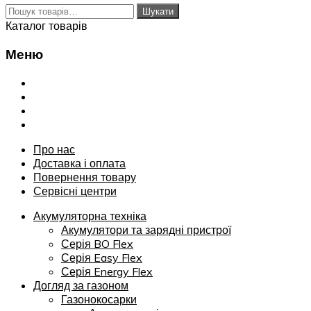
Шукати:
Шукати
Каталог товарів
Меню
Переглянути
Про нас
Доставка і оплата
Повернення товару
Сервісні центри
Про нас
Доставка і оплата
Повернення товару
Сервісні центри
Акумуляторна техніка
Акумулятори та зарядні пристрої
Серія BO Flex
Серія Easy Flex
Серія Energy Flex
Догляд за газоном
Газонокосарки