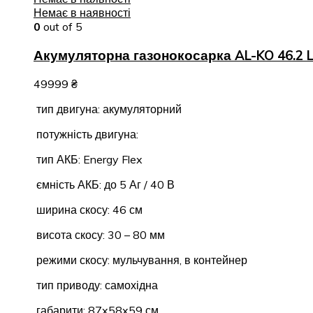
Немає в наявності
0
out of 5
Акумуляторна газонокосарка AL-KO 46.2 Li
49999
₴
тип двигуна: акумуляторний
потужність двигуна:
тип АКБ: Energy Flex
ємність АКБ: до 5 Аг / 40 В
ширина скосу: 46 см
висота скосу: 30 – 80 мм
режими скосу: мульчування, в контейнер
тип приводу: самохідна
габарити: 87x58x59 см