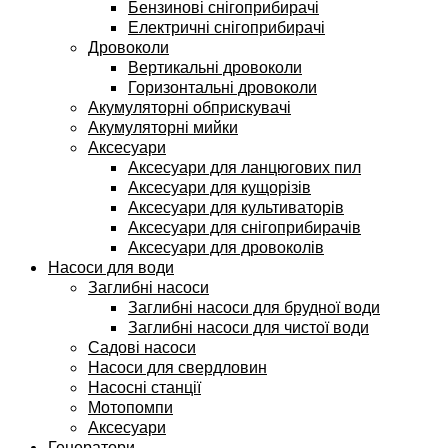
Бензинові снігоприбирачі
Електричні снігоприбирачі
Дровоколи
Вертикальні дровоколи
Горизонтальні дровоколи
Акумуляторні обприскувачі
Акумуляторні мийки
Аксесуари
Аксесуари для ланцюгових пил
Аксесуари для кущорізів
Аксесуари для культиваторів
Аксесуари для снігоприбирачів
Аксесуари для дровоколів
Насоси для води
Заглибні насоси
Заглибні насоси для брудної води
Заглибні насоси для чистої води
Садові насоси
Насоси для свердловин
Насосні станції
Мотопомпи
Аксесуари
Генератори