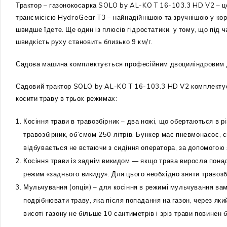
Трактор – газонокосарка SOLO by AL-KO T 16-103.3 HD V2 – це
трансмісією HydroGear T3 – найнадійнішою та зручнішою у кори
швидше їдете. Ще один із плюсів гідростатики, у тому, що під ч
швидкість руху становить близько 9 км/г.
Садова машина комплектується професійним двоциліндровим дв
Садовий трактор SOLO by AL-KO T 16-103.3 HD V2 комплектує
косити траву в трьох режимах:
Косіння трави в травозбірник – два ножі, що обертаються в 
травозбірник, об’ємом 250 літрів. Бункер має пневмонасос, 
відбувається не встаючи з сидіння оператора, за допомогою 
Косіння трави із заднім викидом — якщо трава виросла понад 
режим «заднього викиду». Для цього необхідно зняти травозбі
Мульчування (опція) – для косіння в режимі мульчування вам
подрібнювати траву, яка після попадання на газон, через як
висоті газону не більше 10 сантиметрів і зріз трави повинен