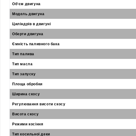
Об'єм двигуна
Модель двигуна
Циліндрів в двигуні
Оберти двигуна
Ємність паливного бака
Тип палива
Тип масла
Тип запуску
Площа обробки
Ширина скосу
Регулювання висоти скосу
Висота скосу
Режими косіння
Тип косильної деки