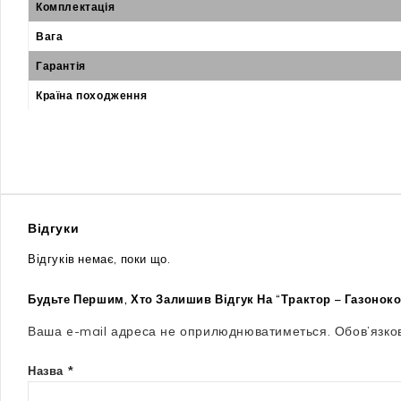
Комплектація
Вага
Гарантія
Країна походження
Відгуки
Відгуків немає, поки що.
Будьте Першим, Хто Залишив Відгук На “Трактор – Газонок
Ваша e-mail адреса не оприлюднюватиметься.
Обов’язко
Назва
*