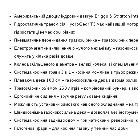
Американський двоциліндровий двигун Briggs & Stratton Intek
Гідростатична трансмісія HydroGear T3 має найвищий моторес
гідростатиці немає собі рівних;
Пневматичне перекидання травозбірника – травозбірник пер
Електромагнітне включення ріжучого механізму – газонокосил
служить у кілька разів довше;
Колеса збільшеного діаметра – великі колеса, зі спеціальни
Система косіння трави 3 в 1 – косіння можливе в трьох режим
Плаваюча дека 103 см – газонокосильна дека з двома роликами
Травозбірник об’ємом 250 літрів – комбінований бункер, з в
Ергономічне сидіння – зручне регульоване сидіння;
Можливість установки зимового навісного обладнання – на т
Швидкознімна газонокосильна дека – дозволяє без інструмен
Система косіння заднім ходом – при натисканні реверсійної 
Галогенові фари – для косіння газону у темний час доби.