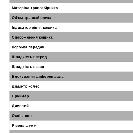
Матеріал травозбірника
Об'єм травозбірника
Індикатор рівня кошика
Спорожнення кошика
Коробка передач
Швидкість вперед
Швидкість назад
Блокування диференціала
Діаметр колес
Праймер
Дисплей
Освітлення
Рівень шуму