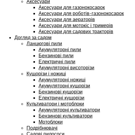
Аксесуари
Аксесуари для газонокосарок
Аксесуари для роботів-газонокосарок
Аксесуари для аераторів
Аксесуари для мотокіс і тримерів
Аксесуари для садових тракторів
Догляд за садом
Ланцюгові пили
Акумуляторні пили
Бензинові пили
Електричні пили
Акумуляторні висоторізи
Кущорізи і ножиці
Акумуляторні ножиці
Акумуляторні кущорізи
Бензинові кущорізи
Електричні кущорізи
Культиватори і мотоблоки
Акумуляторні культиватори
Бензинові культиватори
Мотоблоки
Подрібнювачі
Садові пилососи