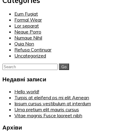
Categories
Eum Fugiat
Formal Wear
Lor separat
Neque Porro
Numque Nihil
Quia Non
Refusa Continuar
Uncategorized
Search
for:
Недавні записи
Hello world!
Turpis at eleifend ps mi elit Aenean
Ipsum cursus vestibulum at interdum
Urna pretium elit mauris cursus
Vitae magnis Fusce laoreet nibh
Архіви