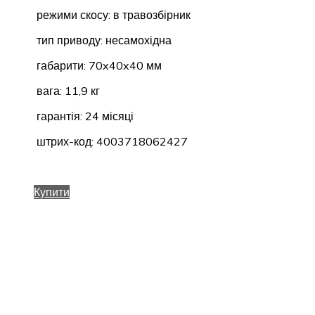
режими скосу: в травозбірник
тип приводу: несамохідна
габарити: 70x40x40 мм
вага: 11,9 кг
гарантія: 24 місяці
штрих-код: 4003718062427
Купити