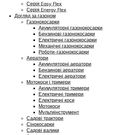
Серія Easy Flex
Серія Energy Flex
Догляд за газоном
Газонокосарки
Акумуляторні газонокосарки
Бензинові газонокосарки
Електричні газонокосарки
Механічні газонокосарки
Роботи-газонокосарки
Аератори
Акумуляторні аератори
Бензинові аератори
Електричні аератори
Мотокоси і тримери
Акумуляторні тримери
Електричні тримери
Електричні коси
Мотокоси
Мультиінструмент
Садові трактори
Сінокосарки
Садові валики