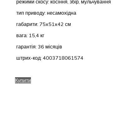
режими скосу: косіння, збір, мульчування
тип приводу: несамохідна
габарити: 75x51x42 см
вага: 15,4 кг
гарантія: 36 місяців
штрих-код: 4003718061574
Купити