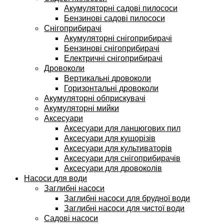
Акумуляторні садові пилососи
Бензинові садові пилососи
Снігоприбирачі
Акумуляторні снігоприбирачі
Бензинові снігоприбирачі
Електричні снігоприбирачі
Дровоколи
Вертикальні дровоколи
Горизонтальні дровоколи
Акумуляторні обприскувачі
Акумуляторні мийки
Аксесуари
Аксесуари для ланцюгових пил
Аксесуари для кущорізів
Аксесуари для культиваторів
Аксесуари для снігоприбирачів
Аксесуари для дровоколів
Насоси для води
Заглибні насоси
Заглибні насоси для брудної води
Заглибні насоси для чистої води
Садові насоси