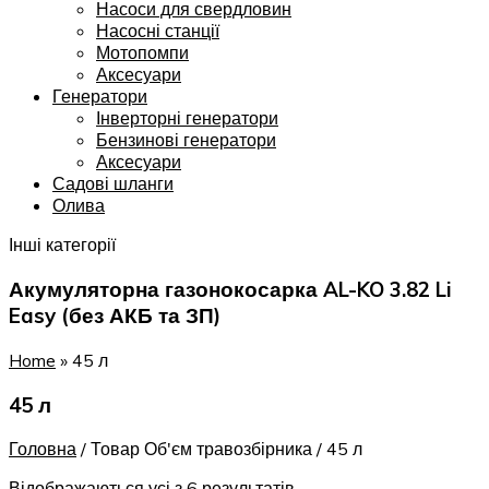
Насоси для свердловин
Насосні станції
Мотопомпи
Аксесуари
Генератори
Інверторні генератори
Бензинові генератори
Аксесуари
Садові шланги
Олива
Інші категорії
Акумуляторна газонокосарка AL-KO 3.82 Li
Easy (без АКБ та ЗП)
Home
»
45 л
45 л
Головна
/
Товар Об'єм травозбірника
/
45 л
Відображаються усі з 6 результатів