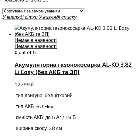
У вигляді сітки
У вигляді списку
Немає в наявності
Немає в наявності
0
out of 5
Акумуляторна газонокосарка AL-KO 3.82
Li Easy (без АКБ та ЗП)
12799
₴
тип двигуна: безщітковий
тип АКБ: BO Flex
ємність АКБ: до 5 Аг / 18 В
ширина скосу: 38 см