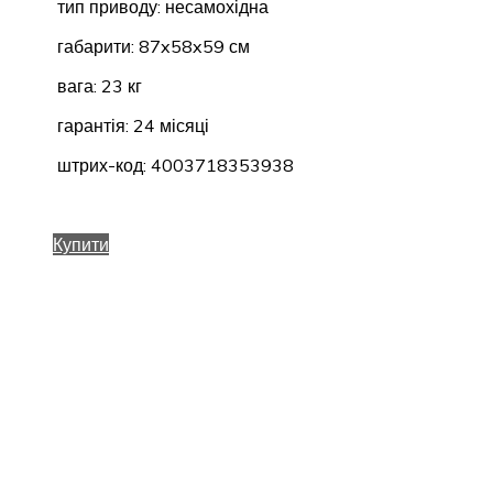
тип приводу: несамохідна
габарити: 87x58x59 см
вага: 23 кг
гарантія: 24 місяці
штрих-код: 4003718353938
Купити