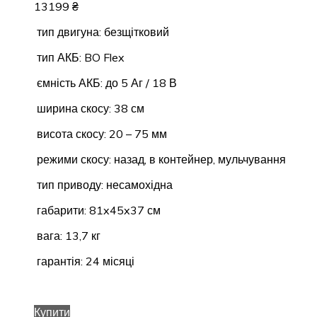
13199
₴
тип двигуна: безщітковий
тип АКБ: BO Flex
ємність АКБ: до 5 Аг / 18 В
ширина скосу: 38 см
висота скосу: 20 – 75 мм
режими скосу: назад, в контейнер, мульчування
тип приводу: несамохідна
габарити: 81x45x37 см
вага: 13,7 кг
гарантія: 24 місяці
Купити