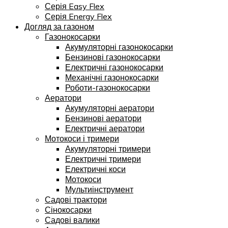
Серія Easy Flex
Серія Energy Flex
Догляд за газоном
Газонокосарки
Акумуляторні газонокосарки
Бензинові газонокосарки
Електричні газонокосарки
Механічні газонокосарки
Роботи-газонокосарки
Аератори
Акумуляторні аератори
Бензинові аератори
Електричні аератори
Мотокоси і тримери
Акумуляторні тримери
Електричні тримери
Електричні коси
Мотокоси
Мультиінструмент
Садові трактори
Сінокосарки
Садові валики