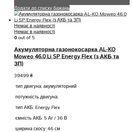
Додати до списку бажань
Немає в наявності
Немає в наявності
0
out of 5
Акумуляторна газонокосарка AL-KO
Moweo 46.0 Li SP Energy Flex (з АКБ та
ЗП)
39499
₴
тип двигуна: акумуляторний
потужність двигуна:
тип АКБ: Energy Flex
ємність АКБ: 5 Аг / 36 В
ширина скосу: 46 см