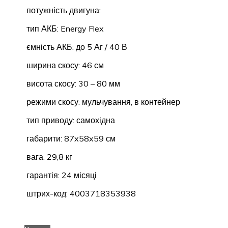
потужність двигуна:
тип АКБ: Energy Flex
ємність АКБ: до 5 Аг / 40 В
ширина скосу: 46 см
висота скосу: 30 – 80 мм
режими скосу: мульчування, в контейнер
тип приводу: самохідна
габарити: 87x58x59 см
вага: 29,8 кг
гарантія: 24 місяці
штрих-код: 4003718353938