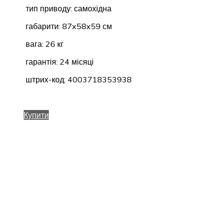
тип приводу: самохідна
габарити: 87x58x59 см
вага: 26 кг
гарантія: 24 місяці
штрих-код: 4003718353938
Купити