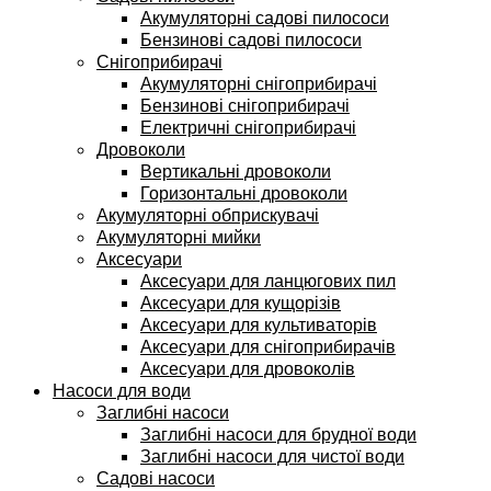
Акумуляторні садові пилососи
Бензинові садові пилососи
Снігоприбирачі
Акумуляторні снігоприбирачі
Бензинові снігоприбирачі
Електричні снігоприбирачі
Дровоколи
Вертикальні дровоколи
Горизонтальні дровоколи
Акумуляторні обприскувачі
Акумуляторні мийки
Аксесуари
Аксесуари для ланцюгових пил
Аксесуари для кущорізів
Аксесуари для культиваторів
Аксесуари для снігоприбирачів
Аксесуари для дровоколів
Насоси для води
Заглибні насоси
Заглибні насоси для брудної води
Заглибні насоси для чистої води
Садові насоси