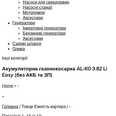
Насоси для свердловин
Насосні станції
Мотопомпи
Аксесуари
Генератори
Інверторні генератори
Бензинові генератори
Аксесуари
Садові шланги
Олива
Інші категорії
Акумуляторна газонокосарка AL-KO 3.82 Li
Easy (без АКБ та ЗП)
Home
»
-
-
Головна
/
Товар Ємність картера
/
-
Показано 1–16 із 19