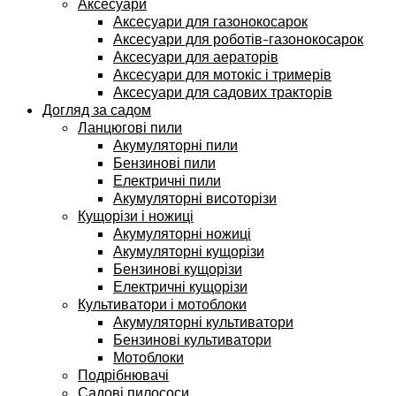
Аксесуари
Аксесуари для газонокосарок
Аксесуари для роботів-газонокосарок
Аксесуари для аераторів
Аксесуари для мотокіс і тримерів
Аксесуари для садових тракторів
Догляд за садом
Ланцюгові пили
Акумуляторні пили
Бензинові пили
Електричні пили
Акумуляторні висоторізи
Кущорізи і ножиці
Акумуляторні ножиці
Акумуляторні кущорізи
Бензинові кущорізи
Електричні кущорізи
Культиватори і мотоблоки
Акумуляторні культиватори
Бензинові культиватори
Мотоблоки
Подрібнювачі
Садові пилососи