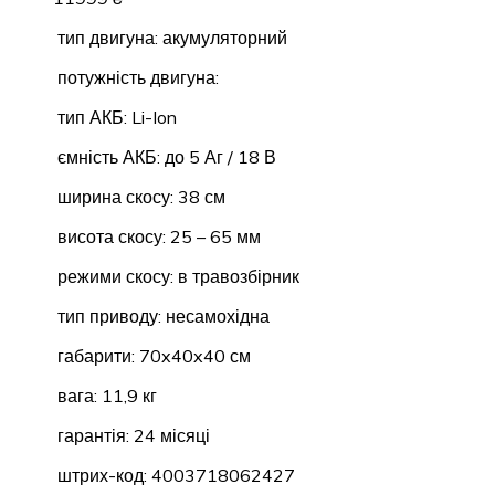
тип двигуна: акумуляторний
потужність двигуна:
тип АКБ: Li-Ion
ємність АКБ: до 5 Аг / 18 В
ширина скосу: 38 см
висота скосу: 25 – 65 мм
режими скосу: в травозбірник
тип приводу: несамохідна
габарити: 70x40x40 см
вага: 11,9 кг
гарантія: 24 місяці
штрих-код: 4003718062427