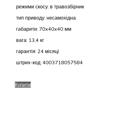
режими скосу: в травозбірник
тип приводу: несамохідна:
габарити: 70x40x40 мм
вага: 13,4 кг
гарантія: 24 місяці
штрих-код: 4003718057584
Купити