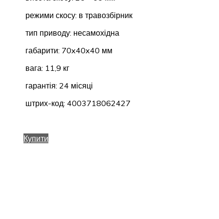
режими скосу: в травозбірник
тип приводу: несамохідна
габарити: 70x40x40 мм
вага: 11,9 кг
гарантія: 24 місяці
штрих-код: 4003718062427
Купити