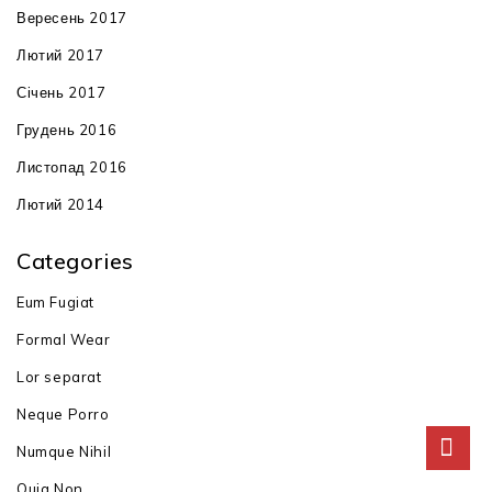
Вересень 2017
Лютий 2017
Січень 2017
Грудень 2016
Листопад 2016
Лютий 2014
Categories
Eum Fugiat
Formal Wear
Lor separat
Neque Porro
Numque Nihil
Quia Non