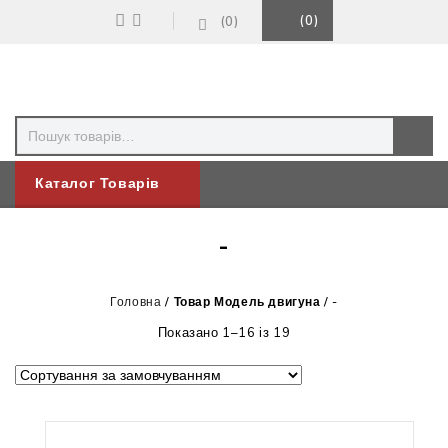
0
0
Каталог Товарів
-
Головна
/
Товар Модель двигуна
/
-
Показано 1–16 із 19