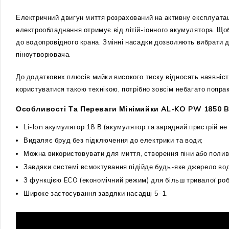
Електричний двигун миття розрахований на активну експлуатаці
електрообладнання отримує від літій-іонного акумулятора. Щоб
до водопровідного крана. Змінні насадки дозволяють вибрати 
піноутворювача.
До додаткових плюсів мийки високого тиску відносять наявніст
користуватися такою технікою, потрібно зовсім небагато попра
Особливості Та Переваги Мінімийки AL-KO PW 1850 B
Li-Ion акумулятор 18 В (акумулятор та зарядний пристрій не
Видаляє бруд без підключення до електрики та води;
Можна використовувати для миття, створення піни або полив
Завдяки системі всмоктування підійде будь-яке джерело води
З функцією ECO (економічний режим) для більш тривалої роб
Широке застосування завдяки насадці 5-1.