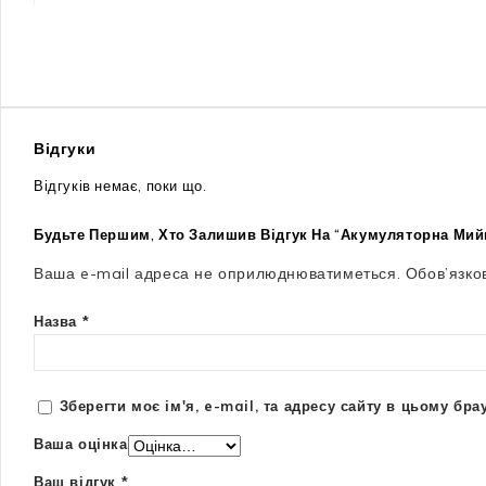
Відгуки
Відгуків немає, поки що.
Будьте Першим, Хто Залишив Відгук На “Акумуляторна Мий
Ваша e-mail адреса не оприлюднюватиметься.
Обов’язко
Назва
*
Зберегти моє ім'я, e-mail, та адресу сайту в цьому бр
Ваша оцінка
Ваш відгук
*