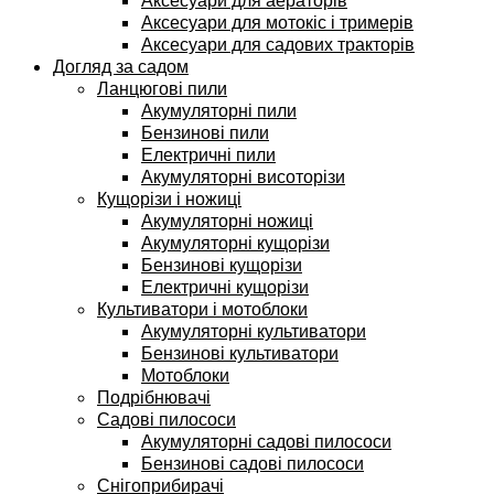
Аксесуари для аераторів
Аксесуари для мотокіс і тримерів
Аксесуари для садових тракторів
Догляд за садом
Ланцюгові пили
Акумуляторні пили
Бензинові пили
Електричні пили
Акумуляторні висоторізи
Кущорізи і ножиці
Акумуляторні ножиці
Акумуляторні кущорізи
Бензинові кущорізи
Електричні кущорізи
Культиватори і мотоблоки
Акумуляторні культиватори
Бензинові культиватори
Мотоблоки
Подрібнювачі
Садові пилососи
Акумуляторні садові пилососи
Бензинові садові пилососи
Снігоприбирачі