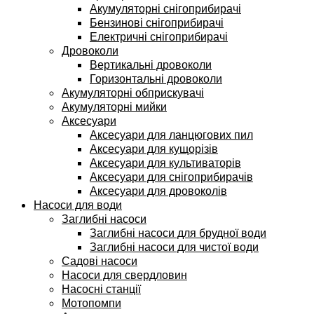
Акумуляторні снігоприбирачі
Бензинові снігоприбирачі
Електричні снігоприбирачі
Дровоколи
Вертикальні дровоколи
Горизонтальні дровоколи
Акумуляторні обприскувачі
Акумуляторні мийки
Аксесуари
Аксесуари для ланцюгових пил
Аксесуари для кущорізів
Аксесуари для культиваторів
Аксесуари для снігоприбирачів
Аксесуари для дровоколів
Насоси для води
Заглибні насоси
Заглибні насоси для брудної води
Заглибні насоси для чистої води
Садові насоси
Насоси для свердловин
Насосні станції
Мотопомпи