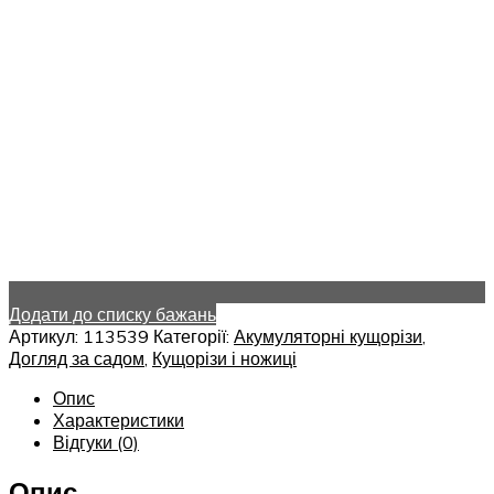
Додати до списку бажань
Артикул:
113539
Категорії:
Акумуляторні кущорізи
,
Догляд за садом
,
Кущорізи і ножиці
Опис
Характеристики
Відгуки (0)
Опис