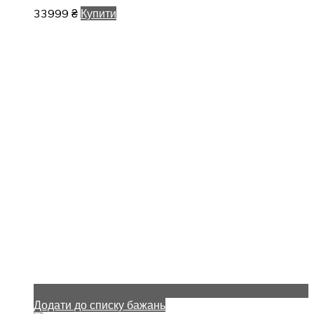
33999
₴
Купити
Додати до списку бажань