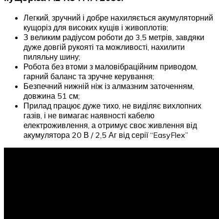
Легкий, зручний і добре нахиляється акумуляторний
кущоріз для високих кущів і живоплотів;
З великим радіусом роботи до 3,5 метрів, завдяки
дуже довгій рукояті та можливості, нахилити
пиляльну шину;
Робота без втоми з маловібраційним приводом,
гарний баланс та зручне керування;
Безпечний нижній ніж із алмазним заточенням,
довжина 51 см;
Прилад працює дуже тихо, не виділяє вихлопних
газів, і не вимагає наявності кабелю
електроживлення, а отримує своє живлення від
акумулятора 20 В / 2,5 Аг від серії “EasyFlex”