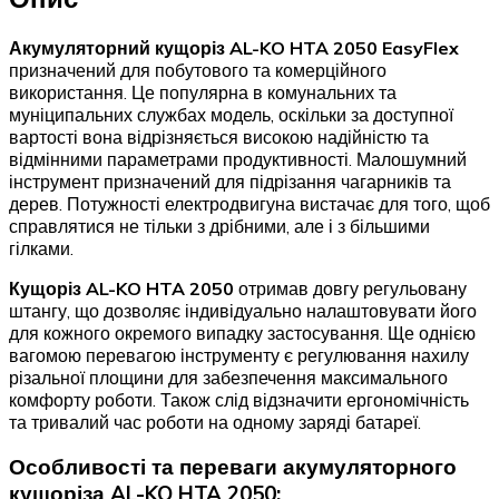
Акумуляторний кущоріз AL-KO HTA 2050 EasyFlex
призначений для побутового та комерційного
використання. Це популярна в комунальних та
муніципальних службах модель, оскільки за доступної
вартості вона відрізняється високою надійністю та
відмінними параметрами продуктивності. Малошумний
інструмент призначений для підрізання чагарників та
дерев. Потужності електродвигуна вистачає для того, щоб
справлятися не тільки з дрібними, але і з більшими
гілками.
Кущоріз AL-KO HTA 2050
отримав довгу регульовану
штангу, що дозволяє індивідуально налаштовувати його
для кожного окремого випадку застосування. Ще однією
вагомою перевагою інструменту є регулювання нахилу
різальної площини для забезпечення максимального
комфорту роботи. Також слід відзначити ергономічність
та тривалий час роботи на одному заряді батареї.
Особливості та переваги акумуляторного
кущоріза AL-KO HTA 2050: