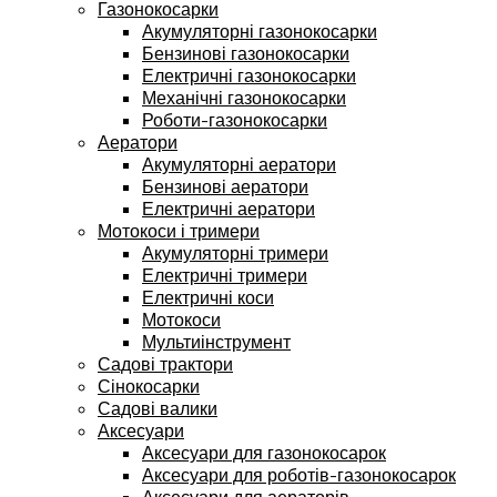
Газонокосарки
Акумуляторні газонокосарки
Бензинові газонокосарки
Електричні газонокосарки
Механічні газонокосарки
Роботи-газонокосарки
Аератори
Акумуляторні аератори
Бензинові аератори
Електричні аератори
Мотокоси і тримери
Акумуляторні тримери
Електричні тримери
Електричні коси
Мотокоси
Мультиінструмент
Садові трактори
Сінокосарки
Садові валики
Аксесуари
Аксесуари для газонокосарок
Аксесуари для роботів-газонокосарок