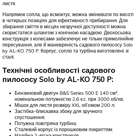
листя.
Напрямок сопла, що всмоктує, можна змінювати по висоті
в чотирьох позиціях для ефективності прибирання. Для
збирання сміття в місцях незручної доступності можна
скористатися шлангом з конічною насадкою. Двохосьова
конструкція з колесами забезпечує не тільки прямолінійне
пересування, але й маневреність садового пилососу Solo
by AL-KO 750 P. Корпус, сопло та турбіна виготовлені зі
сталі.
Технічні особливості садового
пилососу Solo by AL-KO 750 P:
Бензиновий двигун B&S Series 500 E 140 см³,
номінальною потужністю 2,6 к.с. при 3000 об/хв;
Мішок для листя розміру XXL об’ємом 200 л;
Застібка-блискавка збоку для зручного
спустошення;
Потужна повітряна турбіна;
Сталевий корпус із порошковим покриттям;
Надійна 2-вісна конструкція;