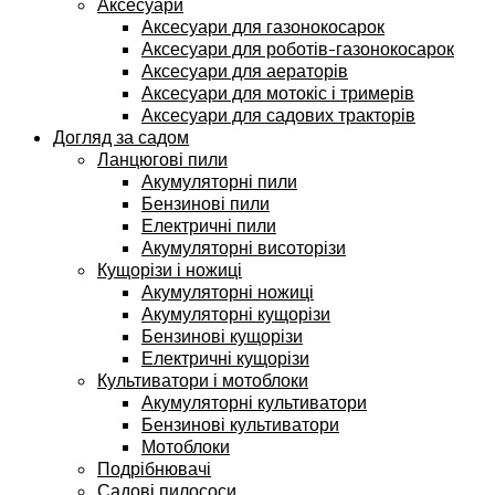
Аксесуари
Аксесуари для газонокосарок
Аксесуари для роботів-газонокосарок
Аксесуари для аераторів
Аксесуари для мотокіс і тримерів
Аксесуари для садових тракторів
Догляд за садом
Ланцюгові пили
Акумуляторні пили
Бензинові пили
Електричні пили
Акумуляторні висоторізи
Кущорізи і ножиці
Акумуляторні ножиці
Акумуляторні кущорізи
Бензинові кущорізи
Електричні кущорізи
Культиватори і мотоблоки
Акумуляторні культиватори
Бензинові культиватори
Мотоблоки
Подрібнювачі
Садові пилососи