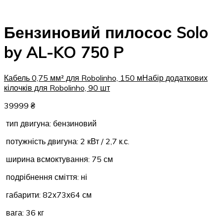
Бензиновий пилосос Solo
by AL-KO 750 P
Кабель 0,75 мм² для Robolinho, 150 м
Набір додаткових
кілочків для Robolinho, 90 шт
39999
₴
тип двигуна: бензиновий
потужність двигуна: 2 кВт / 2,7 к.с.
ширина всмоктування: 75 см
подрібнення сміття: ні
габарити: 82х73х64 см
вага: 36 кг