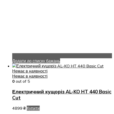
Додати до списку бажань
Немає в наявності
Немає в наявності
0
out of 5
Електричний кущоріз AL-KO HT 440 Basic
Cut
4899
₴
Купити