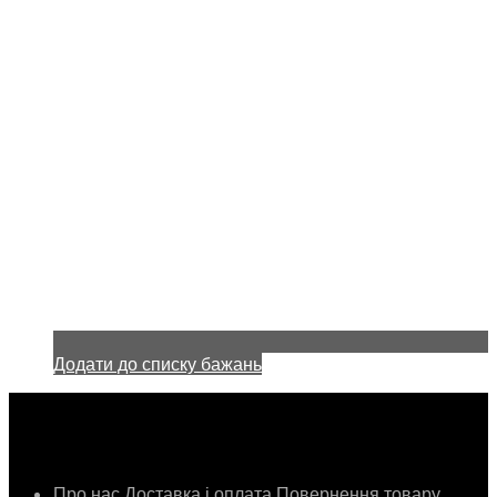
Додати до списку бажань
Інформація
Про нас
Доставка і оплата
Повернення товару