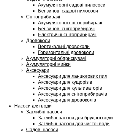
Акумуляторні садові пилососи
Бензинові садові пилососи
Снігоприбирачі
Акумуляторні снігоприбирачі
Бензинові снігоприбирачі
Електричні снігоприбирачі
Дровоколи
Вертикальні дровоколи
Горизонтальні дровоколи
Акумуляторні обприскувачі
Акумуляторні мийки
Аксесуари
Аксесуари для ланцюгових пил
Аксесуари для кущорізів
Аксесуари для культиваторів
Аксесуари для снігоприбирачів
Аксесуари для дровоколів
Насоси для води
Заглибні насоси
Заглибні насоси для брудної води
Заглибні насоси для чистої води
Садові насоси