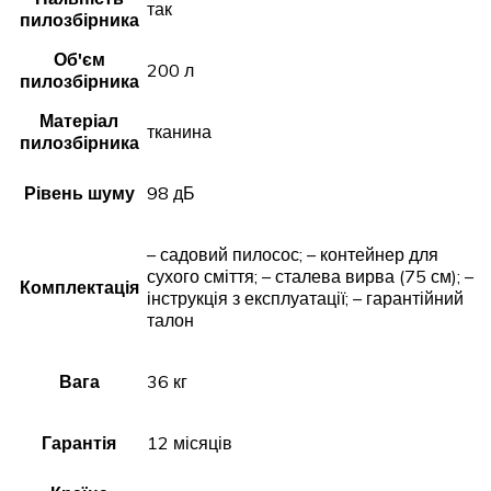
так
пилозбірника
Об'єм
200 л
пилозбірника
Матеріал
тканина
пилозбірника
Рівень шуму
98 дБ
– садовий пилосос; – контейнер для
сухого сміття; – сталева вирва (75 см); –
Комплектація
інструкція з експлуатації; – гарантійний
талон
Вага
36 кг
Гарантія
12 місяців