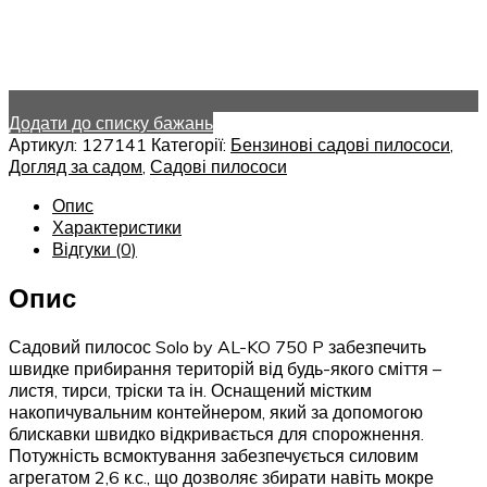
Додати до списку бажань
Артикул:
127141
Категорії:
Бензинові садові пилососи
,
Догляд за садом
,
Садові пилососи
Опис
Характеристики
Відгуки (0)
Опис
Садовий пилосос Solo by AL-KO 750 P забезпечить
швидке прибирання територій від будь-якого сміття –
листя, тирси, тріски та ін. Оснащений містким
накопичувальним контейнером, який за допомогою
блискавки швидко відкривається для спорожнення.
Потужність всмоктування забезпечується силовим
агрегатом 2,6 к.с., що дозволяє збирати навіть мокре