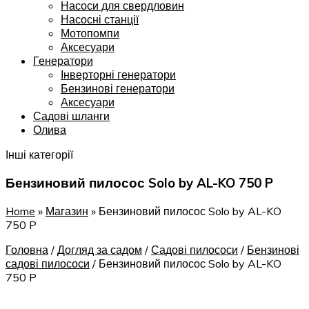
Насоси для свердловин
Насосні станції
Мотопомпи
Аксесуари
Генератори
Інверторні генератори
Бензинові генератори
Аксесуари
Садові шланги
Олива
Інші категорії
Бензиновий пилосос Solo by AL-KO 750 P
Home
»
Магазин
»
Бензиновий пилосос Solo by AL-KO
750 P
Головна
/
Догляд за садом
/
Садові пилососи
/
Бензинові
садові пилососи
/
Бензиновий пилосос Solo by AL-KO
750 P