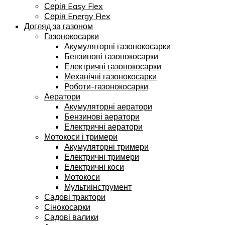
Серія Easy Flex
Серія Energy Flex
Догляд за газоном
Газонокосарки
Акумуляторні газонокосарки
Бензинові газонокосарки
Електричні газонокосарки
Механічні газонокосарки
Роботи-газонокосарки
Аератори
Акумуляторні аератори
Бензинові аератори
Електричні аератори
Мотокоси і тримери
Акумуляторні тримери
Електричні тримери
Електричні коси
Мотокоси
Мультиінструмент
Садові трактори
Сінокосарки
Садові валики