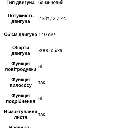
Тип двигуна
бензиновий
Потужність
2 кВт / 2,7 к.с.
двигуна
Об'єм двигуна
140 см³
Оберти
3000 об/хв
двигуна
Функція
ні
повітродувки
Функція
так
пилососу
Функція
ні
подрібнення
Всмоктування
так
листя
Наявність