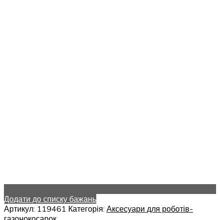
Додати до списку бажань
Артикул:
119461
Категорія:
Аксесуари для роботів-
газонокосарок