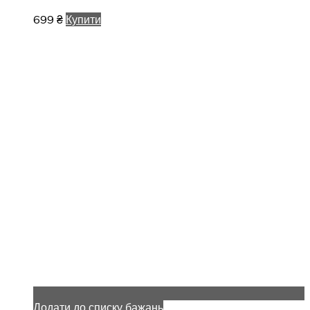
699
₴
Купити
Додати до списку бажань