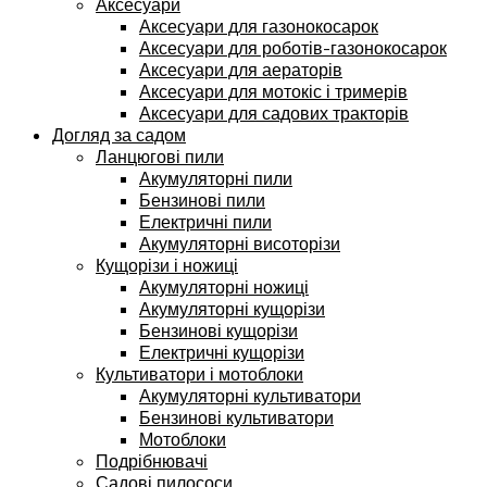
Аксесуари
Аксесуари для газонокосарок
Аксесуари для роботів-газонокосарок
Аксесуари для аераторів
Аксесуари для мотокіс і тримерів
Аксесуари для садових тракторів
Догляд за садом
Ланцюгові пили
Акумуляторні пили
Бензинові пили
Електричні пили
Акумуляторні висоторізи
Кущорізи і ножиці
Акумуляторні ножиці
Акумуляторні кущорізи
Бензинові кущорізи
Електричні кущорізи
Культиватори і мотоблоки
Акумуляторні культиватори
Бензинові культиватори
Мотоблоки
Подрібнювачі
Садові пилососи