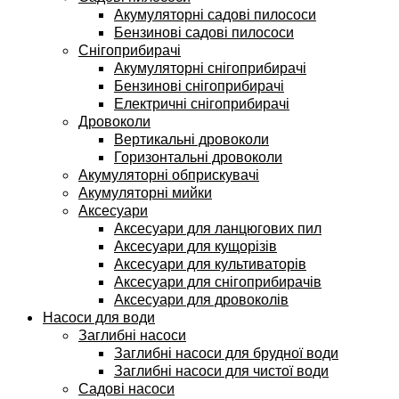
Акумуляторні садові пилососи
Бензинові садові пилососи
Снігоприбирачі
Акумуляторні снігоприбирачі
Бензинові снігоприбирачі
Електричні снігоприбирачі
Дровоколи
Вертикальні дровоколи
Горизонтальні дровоколи
Акумуляторні обприскувачі
Акумуляторні мийки
Аксесуари
Аксесуари для ланцюгових пил
Аксесуари для кущорізів
Аксесуари для культиваторів
Аксесуари для снігоприбирачів
Аксесуари для дровоколів
Насоси для води
Заглибні насоси
Заглибні насоси для брудної води
Заглибні насоси для чистої води
Садові насоси