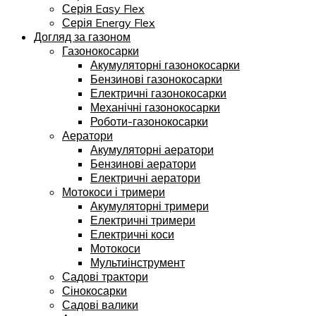
Серія Easy Flex
Серія Energy Flex
Догляд за газоном
Газонокосарки
Акумуляторні газонокосарки
Бензинові газонокосарки
Електричні газонокосарки
Механічні газонокосарки
Роботи-газонокосарки
Аератори
Акумуляторні аератори
Бензинові аератори
Електричні аератори
Мотокоси і тримери
Акумуляторні тримери
Електричні тримери
Електричні коси
Мотокоси
Мультиінструмент
Садові трактори
Сінокосарки
Садові валики