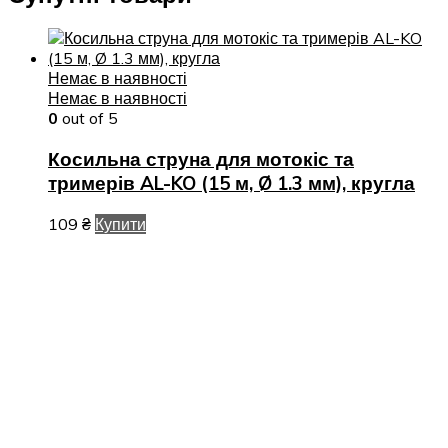
Немає в наявності
Немає в наявності
0
out of 5
Косильна струна для мотокіс та
тримерів AL-KO (15 м, Ø 1.3 мм), кругла
109
₴
Купити