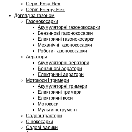
Серія Easy Flex
Серія Energy Flex
Догляд за газоном
Газонокосарки
Акумуляторні газонокосарки
Бензинові газонокосарки
Електричні газонокосарки
Механічні газонокосарки
Роботи-газонокосарки
Аератори
Акумуляторні аератори
Бензинові аератори
Електричні аератори
Мотокоси і тримери
Акумуляторні тримери
Електричні тримери
Електричні коси
Мотокоси
Мультиінструмент
Садові трактори
Сінокосарки
Садові валики