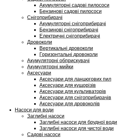
Акумуляторні садові пилососи
Бензинові садові пилососи
Снігоприбирачі
Акумуляторні снігоприбирачі
Бензинові снігоприбирачі
Електричні снігоприбирачі
Дровоколи
Вертикальні дровоколи
Горизонтальні дровоколи
Акумуляторні обприскувачі
Акумуляторні мийки
Аксесуари
Аксесуари для ланцюгових пил
Аксесуари для кущорізів
Аксесуари для культиваторів
Аксесуари для снігоприбирачів
Аксесуари для дровоколів
Насоси для води
Заглибні насоси
Заглибні насоси для брудної води
Заглибні насоси для чистої води
Садові насоси