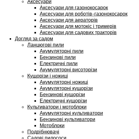
Аксесуари
Аксесуари для газонокосарок
Аксесуари для роботів-газонокосарок
Аксесуари для аераторів
Аксесуари для мотокіс і тримерів
Аксесуари для садових тракторів
Догляд за садом
Ланцюгові пили
Акумуляторні пили
Бензинові пили
Електричні пили
Акумуляторні висоторізи
Кущорізи і ножиці
Акумуляторні ножиці
Акумуляторні кущорізи
Бензинові кущорізи
Електричні кущорізи
Культиватори і мотоблоки
Акумуляторні культиватори
Бензинові культиватори
Мотоблоки
Подрібнювачі
Садові пилососи