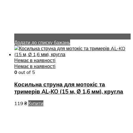
Додати до списку бажань
Немає в наявності
Немає в наявності
0
out of 5
Косильна струна для мотокіс та
тримерів AL-KO (15 м, Ø 1,6 мм), кругла
119
₴
Купити