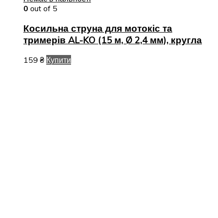
0
out of 5
Косильна струна для мотокіс та
тримерів AL-KO (15 м, Ø 2,4 мм), кругла
159
₴
Купити