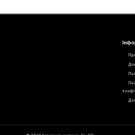
Інфо
Пр
До
По
По
конфі
До