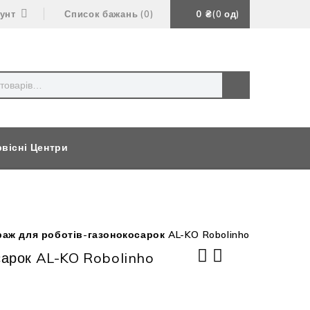
аунт
Список бажань
0
0
₴
0
од
вісні Центри
раж для роботів-газонокосарок AL-KO Robolinho
сарок AL-KO Robolinho
Акумуляторний трактор -
Газонокосарка-робот AL-KO Robolinho
газонокосарка SOLO by AL-KO R 85.1
300 E