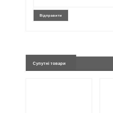
Супутні товари
Немає в наявності
Набір додаткових кілочків для
Базов
Robolinho, 90 шт
AL-KO