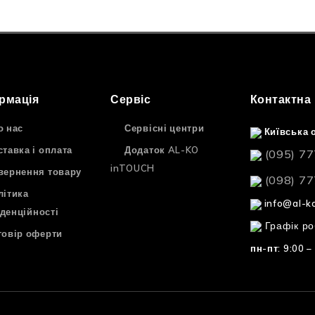
рмація
Сервіс
Контактна
о нас
Сервісні центри
Київська о
ставка і оплата
Додаток AL-KO
(095) 77
inTOUCH
вернення товару
(098) 77
літика
info@al-k
денційності
Графік ро
говір оферти
пн-пт: 9:00 –