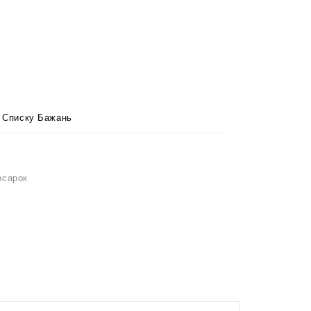
Li
 Списку Бажань
осарок