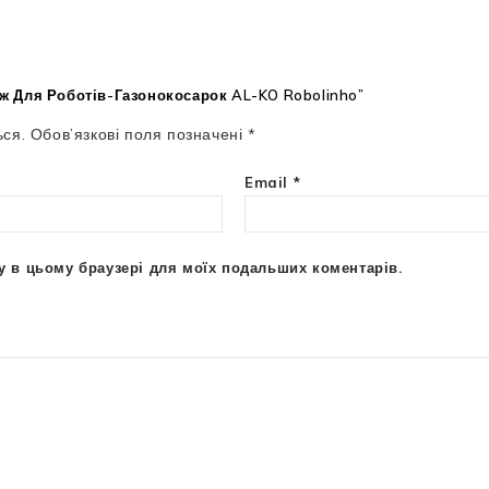
аж Для Роботів-Газонокосарок AL-KO Robolinho”
ся.
Обов’язкові поля позначені
*
Email
*
йту в цьому браузері для моїх подальших коментарів.