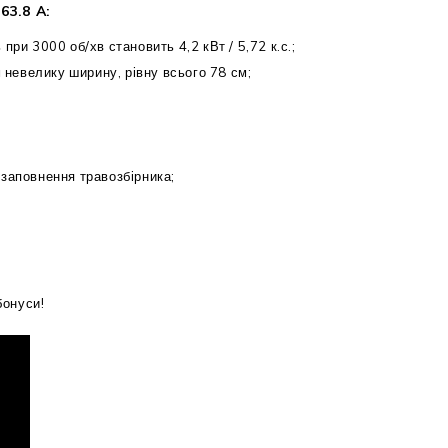
63.8 A:
и 3000 об/хв становить 4,2 кВт / 5,72 к.с.;
 невелику ширину, рівну всього 78 см;
заповнення травозбірника;
бонуси!