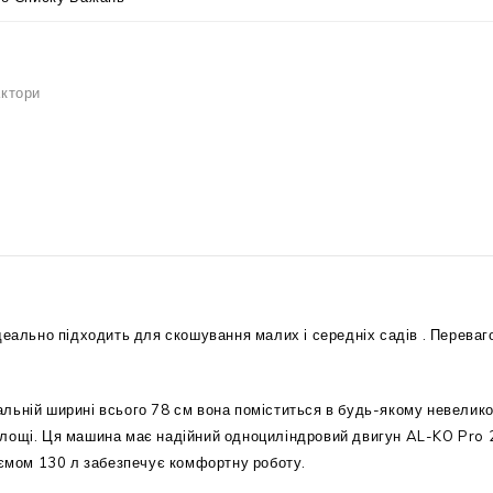
актори
деально підходить для скошування малих і середніх садів . Перева
альній ширині всього 78 см вона поміститься в будь-якому невелик
 площі. Ця машина має надійний одноциліндровий двигун AL-KO Pro
б’ємом 130 л забезпечує комфортну роботу.