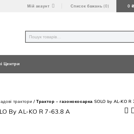
Мій акаунт
Список бажань
0
0
ні Центри
адові трактори
/
Трактор – газонокосарка SOLO by AL-KO R 
LO By AL-KO R 7-63.8 A
Трактор - газонокосарка SOLO by AL-
Акумуляторна повітроду
KO R 7-65.8 HD
AL-KO LBV 4090 EnergyFl