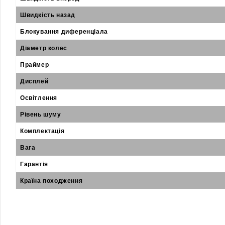
Швидкість назад
Блокування диференціала
Діаметр колес
Праймер
Дисплей
Освітлення
Рівень шуму
Комплектація
Вага
Гарантія
Країна походження