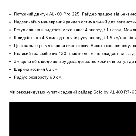
Потужний двигун AL-KO Pro 225. Райдер працює від бензиново
Надзвичайно маневрений райдер оптимальний для звивистих га
Регулювання швидкості механічне: 4 вперед / 1 назад. Можли
Швидкість до 4,5 км/год під час руху вперед і 1,5 км/год під
Центральне регулювання висоти різу. Висота косіння регулю
Великий травозбірник 130 л. може легко перекидається за 
Зміщена вбік щодо центру дека дозволяє косити впритул до
Ширина косіння 62 см;
Радіус розвороту 63 см.
Ми рекомендуємо купити садовий райдер Solo by AL-KO R7-63.8