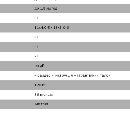
до 1,5 км/год
ні
11х4,0-5 / 13х5.0-6
ні
ні
ні
98 дБ
– райдер – інструкція – гарантійний талон
120 кг
36 місяців
Австрія