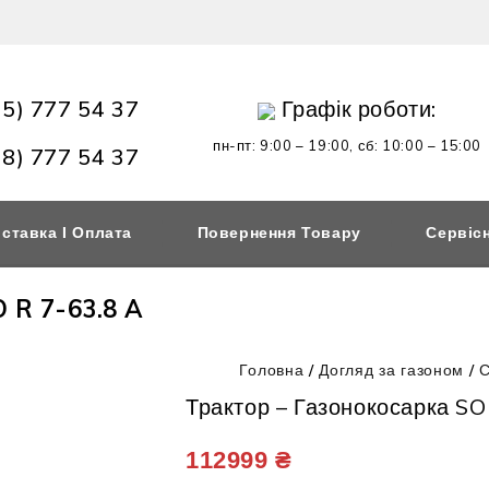
95) 777 54 37
Графік роботи:
пн-пт: 9:00 – 19:00,
сб: 10:00 – 15:00
98) 777 54 37
ставка І Оплата
Повернення Товару
Сервіс
 R 7-63.8 A
Головна
/
Догляд за газоном
/
С
Трактор – Газонокосарка SO
112999
₴