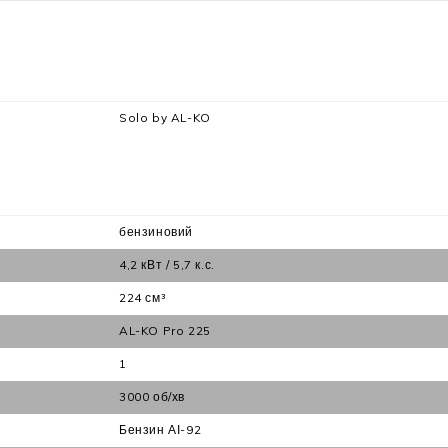
Solo by AL-KO
бензиновий
4,2 кВт / 5,7 к.с.
224 см³
AL-KO Pro 225
1
3000 об/хв
Бензин АІ-92