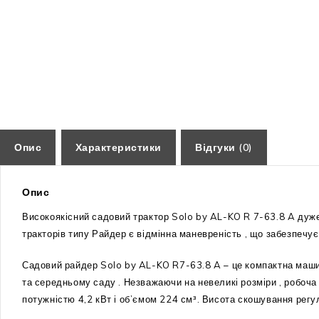
Опис
Характеристики
Відгуки (0)
Опис
Високоякісний садовий трактор Solo by AL-KO R 7-63.8 A дуже 
тракторів типу Райдер є відмінна маневреність , що забезпечує
Садовий райдер Solo by AL-KO R7-63.8 A – це компактна машин
та середньому саду . Незважаючи на невеликі розміри , робоч
потужністю 4,2 кВт і об’ємом 224 см³. Висота скошування регу