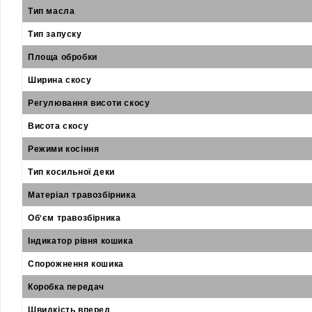
Тип масла
Тип запуску
Площа обробки
Ширина скосу
Регулювання висоти скосу
Висота скосу
Режими косіння
Тип косильної деки
Матеріал травозбірника
Об'єм травозбірника
Індикатор рівня кошика
Спорожнення кошика
Коробка передач
Швидкість вперед