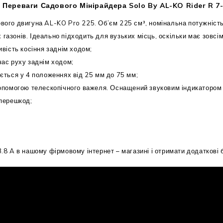
Переваги Садового Мінірайдера Solo By AL-KO Rider R 7-
го двигуна AL-KO Pro 225. Об’єм 225 см³, номінальна потужність пр
зонів. Ідеально підходить для вузьких місць, оскільки має зовсім
вість косіння заднім ходом;
 час руху заднім ходом;
ється у 4 положеннях від 25 мм до 75 мм;
допомогою телескопічного важеля. Оснащений звуковим індикатором 
 перешкод;
 A в нашому фірмовому інтернет – магазині і отримати додаткові 