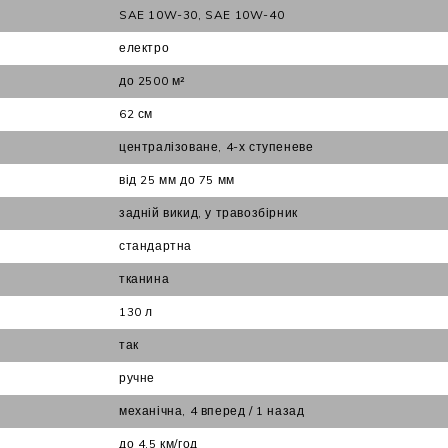
SAE 10W-30, SAE 10W-40
електро
до 2500 м²
62 см
централізоване, 4-х ступеневе
від 25 мм до 75 мм
задній викид, у травозбірник
стандартна
тканина
130 л
так
ручне
механічна, 4 вперед / 1 назад
до 4,5 км/год