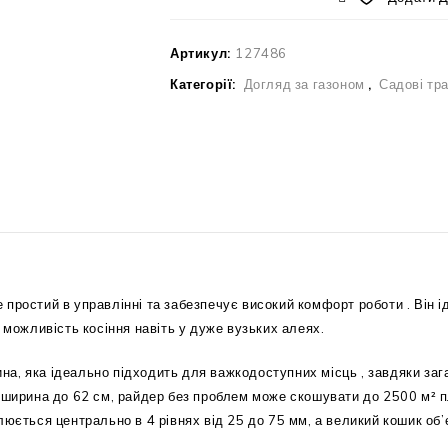
Артикул:
127486
Категорії:
Догляд за газоном
,
Садові тр
простий в управлінні та забезпечує високий комфорт роботи . Він і
 можливість косіння навіть у дуже вузьких алеях.
а, яка ідеально підходить для важкодоступних місць , завдяки заг
а ширина до 62 см, райдер без проблем може скошувати до 2500 м²
люється центрально в 4 рівнях від 25 до 75 мм, а великий кошик о