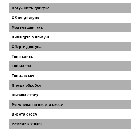
Потужність двигуна
Об'єм двигуна
Модель двигуна
Циліндрів в двигуні
Оберти двигуна
Тип палива
Тип масла
Тип запуску
Площа обробки
Ширина скосу
Регулювання висоти скосу
Висота скосу
Режими косіння