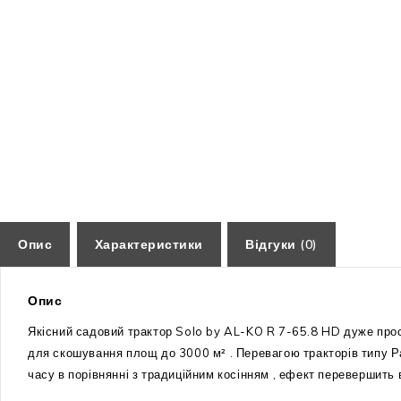
Опис
Характеристики
Відгуки (0)
Опис
Якісний садовий трактор Solo by AL-KO R 7-65.8 HD дуже прост
для скошування площ до 3000 м² . Перевагою тракторів типу Ра
часу в порівнянні з традиційним косінням , ефект перевершить 