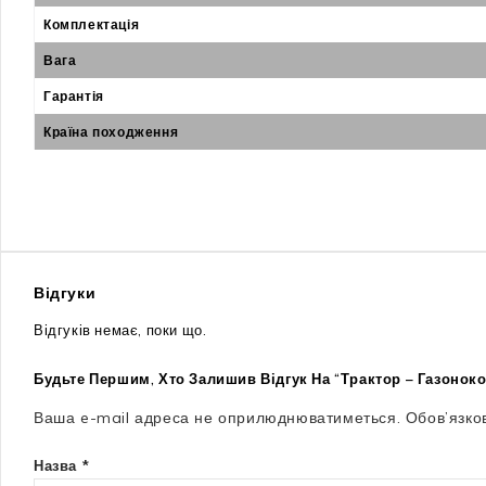
Комплектація
Вага
Гарантія
Країна походження
Відгуки
Відгуків немає, поки що.
Будьте Першим, Хто Залишив Відгук На “Трактор – Газонок
Ваша e-mail адреса не оприлюднюватиметься.
Обов’язко
Назва
*