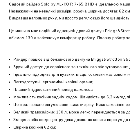
Садовий райдер Solo by AL-KO R 7-65.8 HD є ідеальною машино
Незважаючи на невеликі розміри, робоча ширина досягає 62 см 
Вибравши напрямок руху, ми просто регулюємо його швидкість, 
Ця машина має надійний одноциліндровий двигун Briggs&Stratt
об’ємом 130 л забезпечує комфортну роботу. Плавну роботу за
Райдер працює від бензинового двигуна Briggs&Stratton 950E.
Зручний доступ до сервісного та технічного обслуговування 
Ідеально підходить для вузьких місць, оскільки має зовсім 
Легкодоступні, ергономічні керівні органи;
Плавний гідростатичний привід на колеса;
Можливість косіння заднім ходом. Швидкість до 6,2 км/год пі
Централізоване регулювання висоти зрізу. Висота косіння р
Великий травозбірник 130 л. може легко перекидається за 
Зміщена вбік щодо центру дека дозволяє косити впритул до
Ширина косіння 62 см;