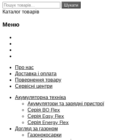
Шукати:
Шукати
Каталог товарів
Меню
Переглянути
Про нас
Доставка і оплата
Повернення товару
Сервісні центри
Про нас
Доставка і оплата
Повернення товару
Сервісні центри
Акумуляторна техніка
Акумулятори та зарядні пристрої
Серія BO Flex
Серія Easy Flex
Серія Energy Flex
Догляд за газоном
Газонокосарки