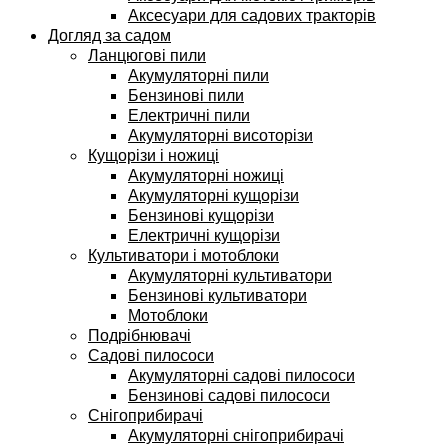
Аксесуари для садових тракторів
Догляд за садом
Ланцюгові пили
Акумуляторні пили
Бензинові пили
Електричні пили
Акумуляторні висоторізи
Кущорізи і ножиці
Акумуляторні ножиці
Акумуляторні кущорізи
Бензинові кущорізи
Електричні кущорізи
Культиватори і мотоблоки
Акумуляторні культиватори
Бензинові культиватори
Мотоблоки
Подрібнювачі
Садові пилососи
Акумуляторні садові пилососи
Бензинові садові пилососи
Снігоприбирачі
Акумуляторні снігоприбирачі