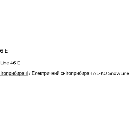
6 E
Line 46 E
нігоприбирачі
/
Електричний снігоприбирач AL-KO SnowLine