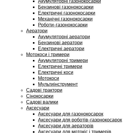
Акумуляторні газонокосарки
Бензинові газонокосарки
Електричні газонокосарки
Механічні газонокосарки
Роботи-газонокосарки
Аератори
Акумуляторні аератори
Бензинові аератори
Електричні аератори
Мотокоси і тримери
Акумуляторні тримери
Електричні тримери
Електричні коси
Мотокоси
Мультиінструмент
Садові трактори
Сінокосарки
Садові валики
Аксесуари
Аксесуари для газонокосарок
Аксесуари для роботів-газонокосарок
Аксесуари для аераторів
Аксесуари для мотокіс і тримерів