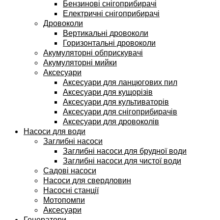
Бензинові снігоприбирачі
Електричні снігоприбирачі
Дровоколи
Вертикальні дровоколи
Горизонтальні дровоколи
Акумуляторні обприскувачі
Акумуляторні мийки
Аксесуари
Аксесуари для ланцюгових пил
Аксесуари для кущорізів
Аксесуари для культиваторів
Аксесуари для снігоприбирачів
Аксесуари для дровоколів
Насоси для води
Заглибні насоси
Заглибні насоси для брудної води
Заглибні насоси для чистої води
Садові насоси
Насоси для свердловин
Насосні станції
Мотопомпи
Аксесуари
Генератори