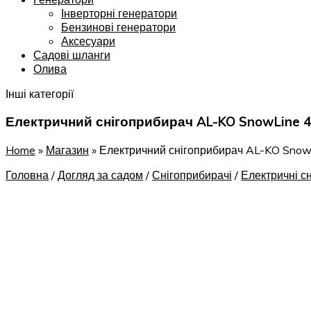
Інверторні генератори
Бензинові генератори
Аксесуари
Садові шланги
Олива
Інші категорії
Електричний снігоприбирач AL-KO SnowLine 4
Home
»
Магазин
»
Електричний снігоприбирач AL-KO Snow
Головна
/
Догляд за садом
/
Снігоприбирачі
/
Електричні с