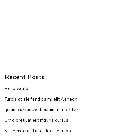
гарантія: 24 місяці
штрих-код: 4003718355840
Recent Posts
Hello world!
Turpis at eleifend ps mi elit Aenean
Ipsum cursus vestibulum at interdum
Urna pretium elit mauris cursus
Vitae magnis Fusce laoreet nibh