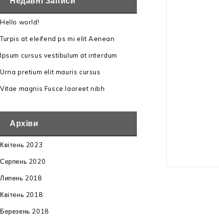
Недавні Записи
тип приводу: 
Hello world!
Turpis at eleifend ps mi elit Aenean
габарити: 70
Ipsum cursus vestibulum at interdum
вага: 11,9 кг
Urna pretium elit mauris cursus
гарантія: 24 м
Vitae magnis Fusce laoreet nibh
штрих-код: 4
Архіви
Квітень 2023
Серпень 2020
Липень 2018
Квітень 2018
Березень 2018