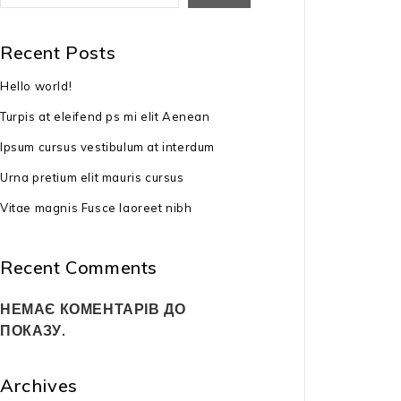
Немає в
Recent Posts
Акумуляторна
Hello world!
AL-KO 3.82 Li 
ЗП)
Turpis at eleifend ps mi elit Aenean
12799
₴
Ipsum cursus vestibulum at interdum
тип двигуна: б
Urna pretium elit mauris cursus
тип АКБ: BO F
Vitae magnis Fusce laoreet nibh
ємність АКБ: д
Recent Comments
ширина скосу:
НЕМАЄ КОМЕНТАРІВ ДО
ПОКАЗУ.
висота скосу:
режими скосу:
Archives