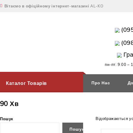
Вітаємо в офіційному інтернет-магазині AL-KO
(09
(09
Гра
пн-пт: 9:00 – 
Каталог Товарів
Про Нас
До
90 Хв
Відображаються усі
Пошук
Пошук