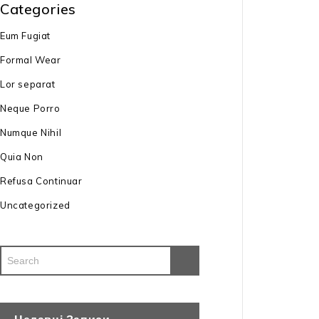
Categories
Eum Fugiat
Акумуляторна
AL-KO 38.1 Li 
Formal Wear
ЗП)
20009
₴
Lor separat
тип двигуна: 
Neque Porro
Numque Nihil
потужність дв
Quia Non
тип АКБ: BO F
Refusa Continuar
Uncategorized
ємність АКБ: д
ширина скосу:
висота скосу:
режими скосу: