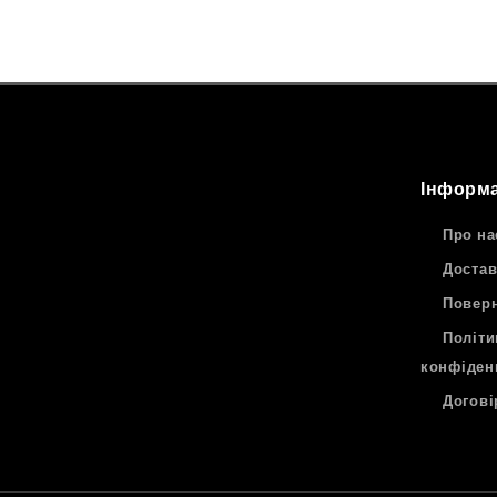
Інформа
Про на
Достав
Поверн
Політи
конфіден
Догові