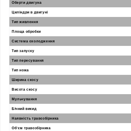
Оберти двигуна
Циліндри в двигуні
Тип живлення
Площа обробки
Система охолодження
Тип запуску
Тип пересування
Тип ножа
Ширина скосу
Висота скосу
Мульчування
Бічний викид
Наявність травозбірника
Об'єм травозбірника