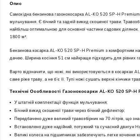
Опис
Самохідна бензинова газонокосарка AL-KO 520 SP-H Premium з
мульчування. Є бічний та задній викид скошеної трави. Травозб
найбільш оптимальною для основної частини садових ділянок.
1800 м².
Бензинова косарка AL-KO 520 SP-H Premium з комфортним набо
дачею. Ширина косіння 51 см найкраще підходить для рівних газ
Варто відзначити, що ножі, які використовуються в косарках A
саме ріже траву, а не б’є її. Тупі ножі сушать верхні кінчики т
Технічні Особливості Газонокосарки AL-KO 520 SP-H 
У штатній комплектації функція мульчування;
Бічний викид скошеної трави через бічний дефлектор;
Передбачено дуже великий травозбірник на 70 літрів, що зна
Встановлено дуже надійний, потужний та сучасний двигун 
Великі колеса на підшипниках забезпечують легке кочення к