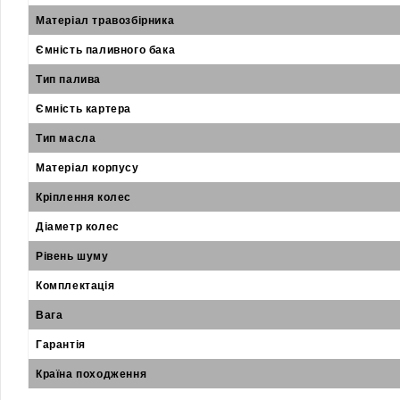
Матеріал травозбірника
Ємність паливного бака
Тип палива
Ємність картера
Тип масла
Матеріал корпусу
Кріплення колес
Діаметр колес
Рівень шуму
Комплектація
Вага
Гарантія
Країна походження