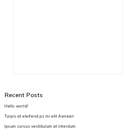
вага: 36 кг
гарантія: 36 місяців
штрих-код: 4003718356144
Recent Posts
Hello world!
Turpis at eleifend ps mi elit Aenean
Ipsum cursus vestibulum at interdum