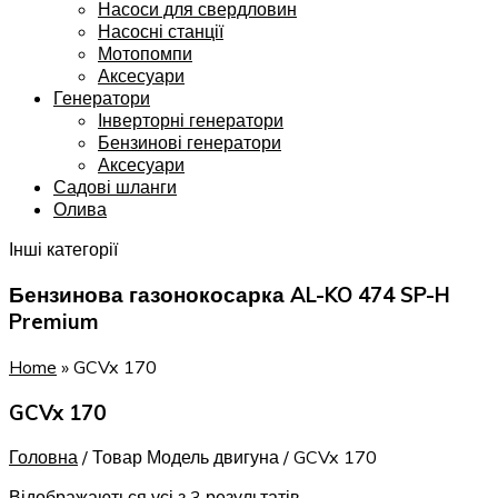
Насоси для свердловин
Насосні станції
Мотопомпи
Аксесуари
Генератори
Інверторні генератори
Бензинові генератори
Аксесуари
Садові шланги
Олива
Інші категорії
Бензинова газонокосарка AL-KO 474 SP-H
Premium
Home
»
GCVx 170
GCVx 170
Головна
/
Товар Модель двигуна
/
GCVx 170
Відображаються усі з 3 результатів