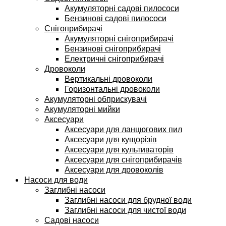
Акумуляторні садові пилососи
Бензинові садові пилососи
Снігоприбирачі
Акумуляторні снігоприбирачі
Бензинові снігоприбирачі
Електричні снігоприбирачі
Дровоколи
Вертикальні дровоколи
Горизонтальні дровоколи
Акумуляторні обприскувачі
Акумуляторні мийки
Аксесуари
Аксесуари для ланцюгових пил
Аксесуари для кущорізів
Аксесуари для культиваторів
Аксесуари для снігоприбирачів
Аксесуари для дровоколів
Насоси для води
Заглибні насоси
Заглибні насоси для брудної води
Заглибні насоси для чистої води
Садові насоси