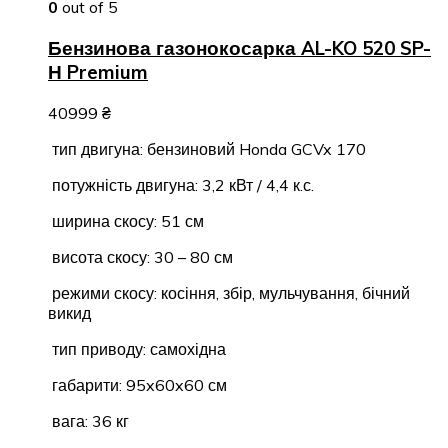
0
out of 5
Бензинова газонокосарка AL-KO 520 SP-
Н Premium
40999
₴
тип двигуна: бензиновий Honda GCVx 170
потужність двигуна: 3,2 кВт / 4,4 к.с.
ширина скосу: 51 см
висота скосу: 30 – 80 см
режими скосу: косіння, збір, мульчування, бічний
викид
тип приводу: самохідна
габарити: 95x60x60 см
вага: 36 кг