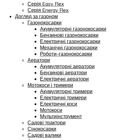
Серія Easy Flex
Серія Energy Flex
Догляд за газоном
Газонокосарки
Акумуляторні газонокосарки
Бензинові газонокосарки
Електричні газонокосарки
Механічні газонокосарки
Роботи-газонокосарки
Аератори
Акумуляторні аератори
Бензинові аератори
Електричні аератори
Мотокоси і тримери
Акумуляторні тримери
Електричні тримери
Електричні коси
Мотокоси
Мультиінструмент
Садові трактори
Сінокосарки
Садові валики