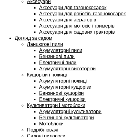
Аксесуари
Аксесуари для газонокосарок
Аксесуари для роботів-газонокосарок
Аксесуари для аераторів
Аксесуари для мотокіс і тримерів
Аксесуари для садових тракторів
Догляд за садом
Ланцюгові пили
Акумуляторні пили
Бензинові пили
Електричні пили
Акумуляторні висоторізи
Кущорізи і ножиці
Акумуляторні ножиці
Акумуляторні кущорізи
Бензинові кущорізи
Електричні кущорізи
Культиватори і мотоблоки
Акумуляторні культиватори
Бензинові культиватори
Мотоблоки
Подрібнювачі
Садові пилососи