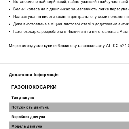
Встановлено найнадійніший, найпотужніший і найсучасніший
Великі колеса на підшипниках забезпечують легке пересуван
Налаштування висоти косіння центральне, у семи положеннях
Дека виготовлена з міцної листової сталі з додатковим анти
Газонокосарка розроблена в Німеччині та виготовлена в Австр
Ми рекомендуємо купити бензинову газонокосарку AL-KO 521 S
Додаткова Інформація
ГАЗОНОКОСАРКИ
Тип двигуна
Потужність двигуна
Виробник двигуна
Модель двигуна