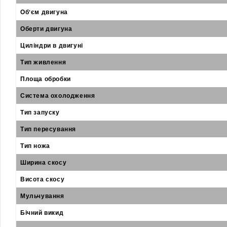
Об'єм двигуна
Оберти двигуна
Циліндри в двигуні
Тип живлення
Площа обробки
Система охолодження
Тип запуску
Тип пересування
Тип ножа
Ширина скосу
Висота скосу
Мульчування
Бічний викид