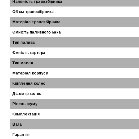
Наявність травозбірника
Об'єм травозбірника
Матеріал травозбірника
Ємність паливного бака
Тип палива
Ємність картера
Тип масла
Матеріал корпусу
Кріплення колес
Діаметр колес
Рівень шуму
Комплектація
Вага
Гарантія