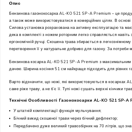
Опис
Бензинова газонокосарка AL-KO 521 SP-A Premium – це продукт
а також може використовуватися в комерційних цілях. В основі
Силова установка розрахована на активну експлуатацію та має
дека в комплекті з ножем роторним легко справляється навіть 
ергономічній ручці. Скошена трава збирається в легкознімному 
перетворення її у натуральне добриво для газону. За потреби 
Бензинова косарка AL-KO 521 SP-A Premium з максимальним н
дачею. Ширина косіння 51 см найкраще підходить для рівних газ
Варто відзначити, що ножі, які використовуються в косарках A
саме ріже траву, а не б’є її. Тупі ножі сушать верхні кінчики т
Технічні Особливості Газонокосарки AL-KO 521 SP-A 
У штатній комплектації функція мульчування;
Бічний викид скошеної трави через бічний дефлектор;
Передбачено дуже великий травозбірник на 70 літрів, що зна