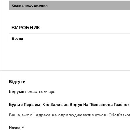
Країна походження
ВИРОБНИК
Бренд
Відгуки
Відгуків немає, поки що.
Будьте Першим, Хто Залишив Відгук На “Бензинова Газоно
Ваша e-mail адреса не оприлюднюватиметься.
Обов’язко
Назва
*