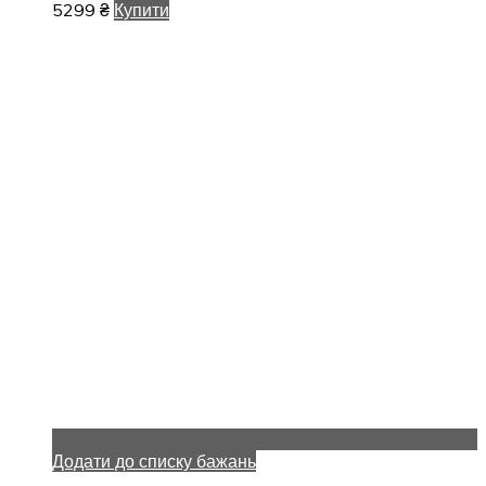
5299
₴
Купити
Додати до списку бажань