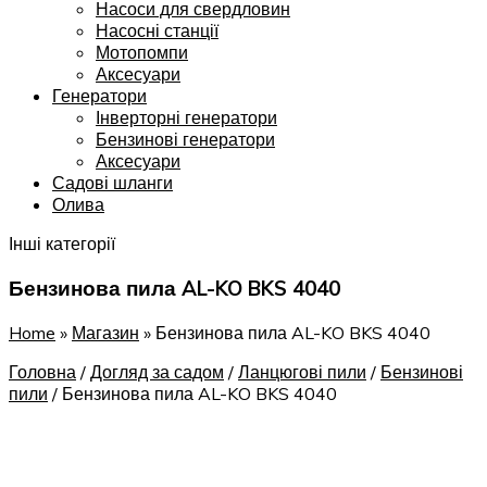
Насоси для свердловин
Насосні станції
Мотопомпи
Аксесуари
Генератори
Інверторні генератори
Бензинові генератори
Аксесуари
Садові шланги
Олива
Інші категорії
Бензинова пила AL-KO BKS 4040
Home
»
Магазин
»
Бензинова пила AL-KO BKS 4040
Головна
/
Догляд за садом
/
Ланцюгові пили
/
Бензинові
пили
/
Бензинова пила AL-KO BKS 4040