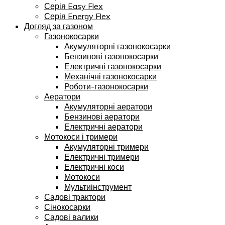
Серія Easy Flex
Серія Energy Flex
Догляд за газоном
Газонокосарки
Акумуляторні газонокосарки
Бензинові газонокосарки
Електричні газонокосарки
Механічні газонокосарки
Роботи-газонокосарки
Аератори
Акумуляторні аератори
Бензинові аератори
Електричні аератори
Мотокоси і тримери
Акумуляторні тримери
Електричні тримери
Електричні коси
Мотокоси
Мультиінструмент
Садові трактори
Сінокосарки
Садові валики