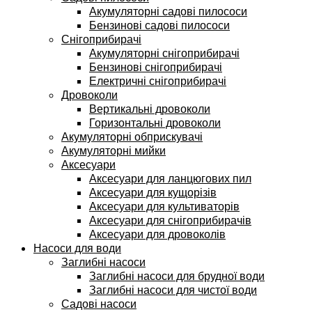
Акумуляторні садові пилососи
Бензинові садові пилососи
Снігоприбирачі
Акумуляторні снігоприбирачі
Бензинові снігоприбирачі
Електричні снігоприбирачі
Дровоколи
Вертикальні дровоколи
Горизонтальні дровоколи
Акумуляторні обприскувачі
Акумуляторні мийки
Аксесуари
Аксесуари для ланцюгових пил
Аксесуари для кущорізів
Аксесуари для культиваторів
Аксесуари для снігоприбирачів
Аксесуари для дровоколів
Насоси для води
Заглибні насоси
Заглибні насоси для брудної води
Заглибні насоси для чистої води
Садові насоси