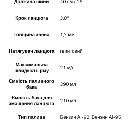
Довжина шини
40 см / 16"
Крок ланцюга
3,8"
Товщина звена
1,3 мм
Натягувач ланцюга
гвинтовий
Максимальна
21 м/с
швидкість різу
Ємність паливного
390 мл
бака
Ємність бака для
210 мл
змащення ланцюга
Тип палива
Бензин АІ-92, Бензин АІ-95