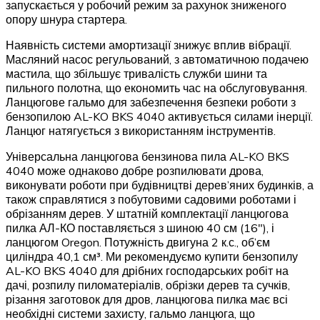
запускається у робочий режим за рахунок зниженого
опору шнура стартера.
Наявність системи амортизації знижує вплив вібрації.
Масляний насос регульований, з автоматичною подачею
мастила, що збільшує тривалість служби шини та
пильного полотна, що економить час на обслуговування.
Ланцюгове гальмо для забезпечення безпеки роботи з
бензопилою AL-KO BKS 4040 активується силами інерції.
Ланцюг натягується з використанням інструментів.
Універсальна ланцюгова бензинова пила AL-KO BKS
4040 може однаково добре розпилювати дрова,
виконувати роботи при будівництві дерев’яних будинків, а
також справлятися з побутовими садовими роботами і
обрізанням дерев. У штатній комплектації ланцюгова
пилка АЛ-КО поставляється з шиною 40 см (16″), і
ланцюгом Oregon. Потужність двигуна 2 к.с., об’єм
циліндра 40,1 см³. Ми рекомендуємо купити бензопилу
AL-KO BKS 4040 для дрібних господарських робіт на
дачі, розпилу пиломатеріалів, обрізки дерев та сучків,
різання заготовок для дров, ланцюгова пилка має всі
необхідні системи захисту, гальмо ланцюга, що