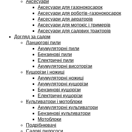
Аксесуари
Аксесуари для газонокосарок
Аксесуари для роботів-газонокосарок
Аксесуари для аераторів
Аксесуари для мотокіс і тримерів
Аксесуари для садових тракторів
Догляд за садом
Ланцюгові пили
Акумуляторні пили
Бензинові пили
Електричні пили
Акумуляторні висоторізи
Кущорізи і ножиці
Акумуляторні ножиці
Акумуляторні кущорізи
Бензинові кущорізи
Електричні кущорізи
Культиватори і мотоблоки
Акумуляторні культиватори
Бензинові культиватори
Мотоблоки
Подрібнювачі
Садові пилососи