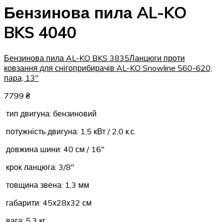
Бензинова пила AL-KO
BKS 4040
Бензинова пила AL-KO BKS 3835
Ланцюги проти
ковзання для снігоприбирачів AL-KO Snowline 560-620,
пара, 13"
7799
₴
тип двигуна: бензиновий
потужність двигуна: 1,5 кВт / 2,0 к.с.
довжина шини: 40 см / 16″
крок ланцюга: 3/8″
товщина звена: 1,3 мм
габарити: 45х28х32 см
вага: 5,3 кг