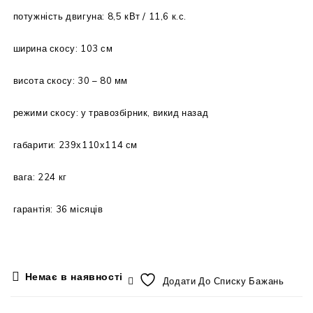
потужність двигуна: 8,5 кВт / 11,6 к.с.
ширина скосу: 103 см
висота скосу: 30 – 80 мм
режими скосу: у травозбірник, викид назад
габарити: 239х110х114 см
вага: 224 кг
гарантія: 36 місяців
Немає в наявності
Додати До Списку Бажань