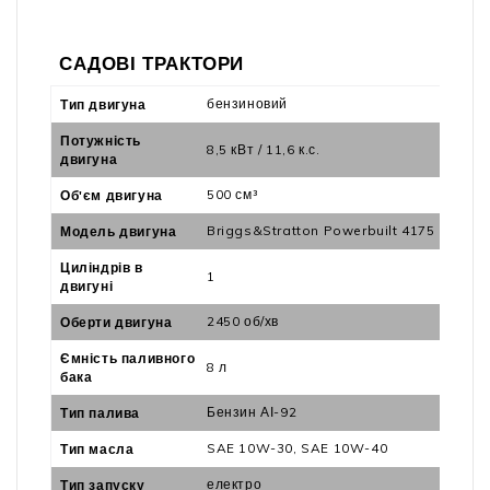
САДОВІ ТРАКТОРИ
бензиновий
Тип двигуна
Потужність
8,5 кВт / 11,6 к.с.
двигуна
500 см³
Об'єм двигуна
Briggs&Stratton Powerbuilt 4175
Модель двигуна
Циліндрів в
1
двигуні
2450 об/хв
Оберти двигуна
Ємність паливного
8 л
бака
Бензин АІ-92
Тип палива
SAE 10W-30, SAE 10W-40
Тип масла
електро
Тип запуску