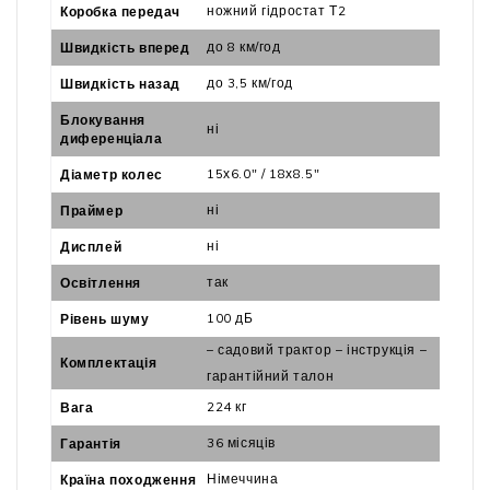
ножний гідростат Т2
Коробка передач
до 8 км/год
Швидкість вперед
до 3,5 км/год
Швидкість назад
Блокування
ні
диференціала
15х6.0" / 18х8.5"
Діаметр колес
ні
Праймер
ні
Дисплей
так
Освітлення
100 дБ
Рівень шуму
– садовий трактор – інструкція –
Комплектація
гарантійний талон
224 кг
Вага
36 місяців
Гарантія
Німеччина
Країна походження