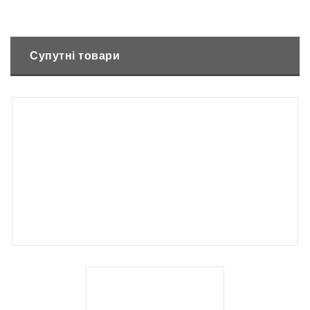
Супутні товари
Немає в наявності
Бензиновий аератор-розпушувач AL-KO Combi Care 38 P
Comfort
18999
₴
Немає в наявності