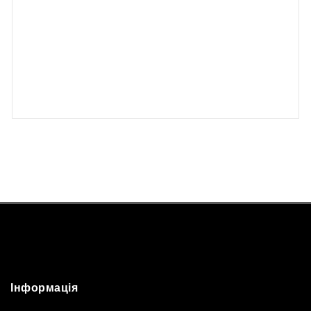
Трактор – газонокосарка SOLO by AL-KO T 23-125.2 HD
V2 Premium
249999
₴
Інформація