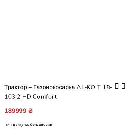
Трактор – Газонокосарка AL-KO T 18-
103.2 HD Comfort
Акумуляторна пила AL-KO mini CSM
Бензинова газонокосарка AL-KO 468 P-
1815 Bo Flex (без АКБ)
A Silver BIO
189999
₴
тип двигуна: бензиновий