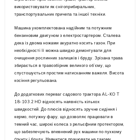
використовувати як снігоприбиральник,
транспортувальник причепа та іншої техніки.
Машина укомплектована надійним та потужним
бензиновим двигуном з електростартером. Сталева
дека із двома ножами акуратно косить газон. При
необхідності її можна швидко демонтувати для
очищення рослинних залишків і бруду. Зрізана трава
збирається в травозбірник великого об’єму, що
спустошується простим натисканням важеля. Висота
косіння регульована.
До додаткових переваг садового трактора AL-KO T
18-103.2 HD відносять наявність кількох
швидкостей. До плюсів відносять зручне сидіння і
кермо, потужну фару, що дозволяє працювати в
темний час, широкі колеса з рельєфним протектором,
що забезпечують впевнений рух машини по пухкому
ґрунту і бруду. Навчитися працювати на такому