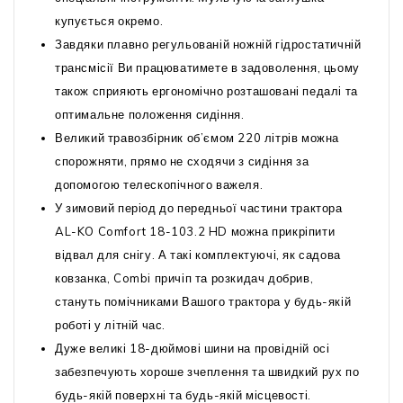
купується окремо.
Завдяки плавно регульованій ножній гідростатичній
трансмісії Ви працюватимете в задоволення, цьому
також сприяють ергономічно розташовані педалі та
оптимальне положення сидіння.
Великий травозбірник об’ємом 220 літрів можна
спорожняти, прямо не сходячи з сидіння за
допомогою телескопічного важеля.
У зимовий період до передньої частини трактора
AL-KO Comfort 18-103.2 HD можна прикріпити
відвал для снігу. А такі комплектуючі, як садова
ковзанка, Combi причіп та розкидач добрив,
стануть помічниками Вашого трактора у будь-якій
роботі у літній час.
Дуже великі 18-дюймові шини на провідній осі
забезпечують хороше зчеплення та швидкий рух по
будь-якій поверхні та будь-якій місцевості.