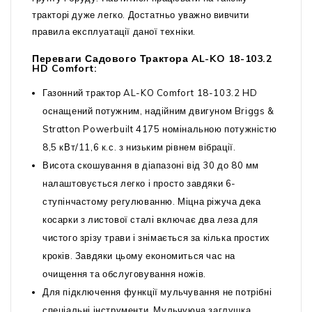
тракторі дуже легко. Достатньо уважно вивчити
правила експлуатації даної техніки.
Переваги Садового Трактора AL-KO 18-103.2
HD Comfort:
Газонний трактор AL-KO Comfort 18-103.2 HD
оснащений потужним, надійним двигуном Briggs &
Stratton Powerbuilt 4175 номінальною потужністю
8,5 кВт/11,6 к.с. з низьким рівнем вібрації.
Висота скошування в діапазоні від 30 до 80 мм
налаштовується легко і просто завдяки 6-
ступінчастому регулюванню. Міцна ріжуча дека
косарки з листової сталі включає два леза для
чистого зрізу трави і знімається за кілька простих
кроків. Завдяки цьому економиться час на
очищення та обслуговування ножів.
Для підключення функції мульчування не потрібні
спеціальні інструменти. Мульчуюча заглушка