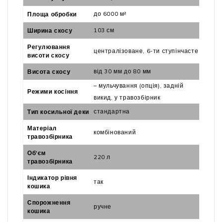
до 6000 м²
Площа обробки
103 см
Ширина скосу
Регулювання
централізоване, 6-ти ступінчасте
висоти скосу
від 30 мм до 80 мм
Висота скосу
– мульчування (опція), задній
Режими косіння
викид, у травозбірник
стандартна
Тип косильної деки
Матеріал
комбінований
травозбірника
Об'єм
220 л
травозбірника
Індикатор рівня
так
кошика
Спорожнення
ручне
кошика