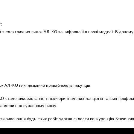
;
ї з електричних пилок АЛ-КО зашифровані в назві моделі. В даному
ок АЛ-КО і які незмінно приваблюють покупців.
 стало використання тільки оригінальних ланцюгів та шин професій
ставлених на сучасному ринку.
ити виконання будь-яких робіт здатна скласти конкуренцію бензино