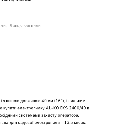
или
,
Ланцюгові пили
і з шиною довжиною 40 см (16″), і пильним
о купити електропилку AL-KO EKS 2400/40 в
обхідними системами захисту оператора,
ьна для садової електропили – 13.5 м/сек.