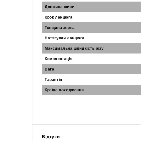
Довжина шини
Крок ланцюга
Товщина звена
Натягувач ланцюга
Максимальна швидкість різу
Комплектація
Вага
Гарантія
Країна походження
Відгуки