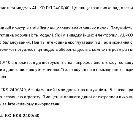
ляється модель AL-KO EKI 2400/40. Ця ланцюгова пилка виділяєтьс
вний пристрій з лінійки ланцюгових електричних пилок. Потужність 
руктивна особливість моделі. Як і у випадку інших електропил, AL-
 балансування. Навіть інтенсивна експлуатація під час виконання с
еликої потужності ця модель зберегла досить компактні розміри і м
/40 відноситься до інструментів напівпрофесійного класу, оснащу
ти з даною пилкою уможливлює її застосування в приміщеннях закри
ора.
KS 2400/40, безвідмовний і має достатню потужність. Безпека при 
нструкцією агрегату. Змащення ланцюга даної електропили викону
ь за інтенсивному використанні.
L-KO EKS 2400/40: