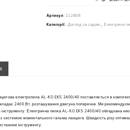
Артикул:
112808
Категорії:
Догляд за садом
,
Електричні п
0)
ланцюгова електропила AL-KO EKS 2400/40 поставляється в комплект
кладає 2400 Вт, розташування двигуна поперечне. Ми рекомендуєм
го інструменту. Електрична пилка AL-KO EKS 2400/40 обладнана не
з системою моментального гальма ланцюга. Швидкість різу оптимал
истанням інструменту.