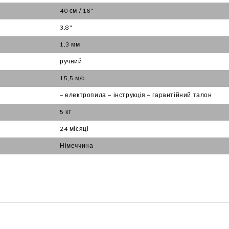
40 см / 16"
3,8"
1,3 мм
ручний
15,5 м/с
– електропила – інструкція – гарантійний талон
5 кг
24 місяці
Німеччина