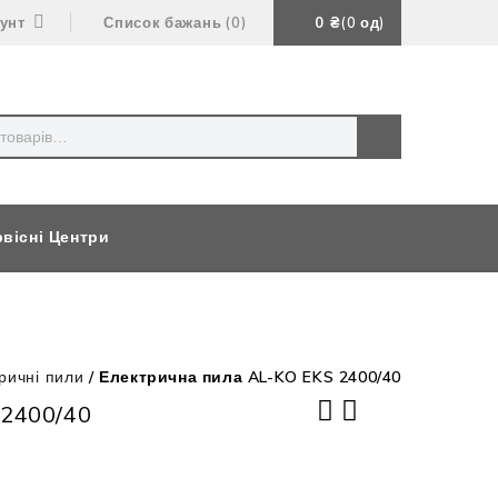
аунт
Список бажань
0
0
₴
0
од
вісні Центри
ричні пили
/
Електрична пила AL-KO EKS 2400/40
 2400/40
Електрична газонокосарка AL-KO 3.82
Акумуляторний мультиінструмент AL-KO
SE Classic
МТ 40 Energy Flex (без АКБ)