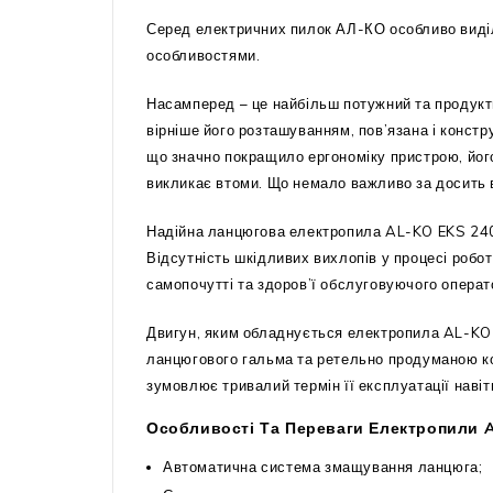
Серед електричних пилок АЛ-КО особливо виді
особливостями.
Насамперед – це найбільш потужний та продукти
вірніше його розташуванням, пов’язана і конст
що значно покращило ергономіку пристрою, його
викликає втоми. Що немало важливо за досить в
Надійна ланцюгова електропила AL-KO EKS 2400
Відсутність шкідливих вихлопів у процесі робо
самопочутті та здоров’ї обслуговуючого операт
Двигун, яким обладнується електропила AL-KO E
ланцюгового гальма та ретельно продуманою ко
зумовлює тривалий термін її експлуатації навіт
Особливості Та Переваги Електропили A
Автоматична система змащування ланцюга;