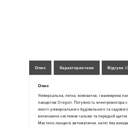
Опис
Характеристики
Відгуки (
Опис
Універсальна, легка, компактна, і маневрена 
ланцюгом Oregon. Потужність електромотора с
якості універсального будівельного та садово
включаючи системне гальмо та передній щиток 
Мастило ланцюга автоматичне, натяг без викор