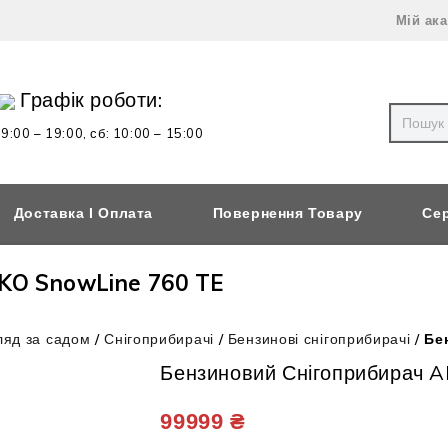
Мій ак
Графік роботи:
 9:00 – 19:00,
сб: 10:00 – 15:00
Доставка І Оплата
Повернення Товару
Сер
KO SnowLine 760 TE
ляд за садом
/
Снігоприбирачі
/
Бензинові снігоприбирачі
/
Бе
Бензиновий Снігоприбирач 
99999
₴