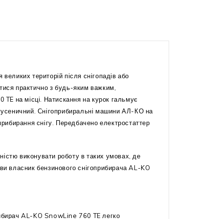
великих територій після снігопадів або
атися практично з будь-яким важким,
TE на місці. Натискання на курок гальмує
р гусеничний. Снігоприбиральні машини АЛ-КО на
 прибирання снігу. Передбачено електростаттер
ністю виконувати роботу в таких умовах, де
о ви власник бензинового снігоприбирача AL-KO
рибирач AL-KO SnowLine 760 TE легко