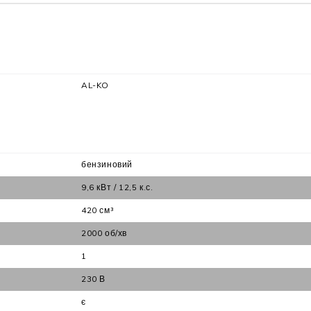
AL-KO
бензиновий
9,6 кВт / 12,5 к.с.
420 см³
2000 об/хв
1
230 В
є