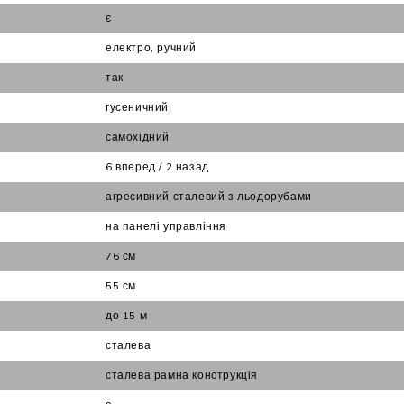
є
електро, ручний
так
гусеничний
самохідний
6 вперед / 2 назад
агресивний сталевий з льодорубами
на панелі управління
76 см
55 см
до 15 м
сталева
сталева рамна конструкція