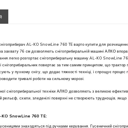
0)
нігоприбирач AL-KO SnowLine 760 TE варто купити для розчищення 
рина захвату 76 см дозволяють снігоприбиральній машині АЛКО впор
ання легко розгортає снігоприбиральну машину AL-KO SnowLine 760 
, і снігоприбиральник повертає за тим самим принципом, що тракто
сують у пухкому снігу, що додає тяжкості техніці, і спрощує процес
проводити тривалі роботи на сильному морозі.
чної снігоприбиральної техніки АЛКО дозволяють з великою ефектив
ий рельєф, схили, зледенілі поверхні не створюють труднощів, якщ
-KO SnowLine 760 TE:
гусеницями знаходяться під ручками керування. Гусеничний снігоп