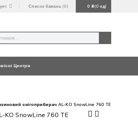
аунт
Список бажань
0
0
₴
0
од
вісні Центри
нзиновий снігоприбирач AL-KO SnowLine 760 TE
AL-KO SnowLine 760 TE