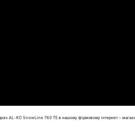
рач AL-KO SnowLine 760 TE в нашому фірмовому інтернет – магазин