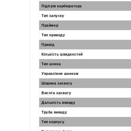
Підігрів карбюратора
Тип запуску
Праймер
Тип приводу
Привід
Кількість швидкостей
Тип шнека
Управління шнеком
Ширина захвату
Висота захвату
Дальність викиду
Труба викиду
Тип корпусу