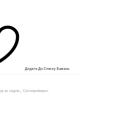
Додати До Списку Бажань
яд за садом
,
Снігоприбирачі