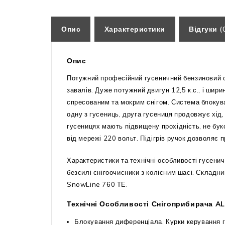
Опис
Характеристики
Відгуки (
Опис
Потужний професійний гусеничний бензиновий с
завалів. Дуже потужний двигун 12,5 к.с., і ши
спресованим та мокрим снігом. Система блокув
одну з гусениць, друга гусениця продовжує хід
гусеницях мають підвищену прохідність, не бук
від мережі 220 вольт. Підігрів ручок дозволяє 
Характеристики та технічні особливості гусени
безсилі снігоочисники з колісним шасі. Складн
SnowLine 760 ТЕ.
Технічні Особливості Снігоприбирача AL
Блокування диференціала. Курки керування 