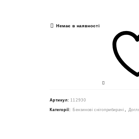
Немає в наявності
Артикул:
112930
Категорії:
Бензинові снігоприбирачі
,
Догл