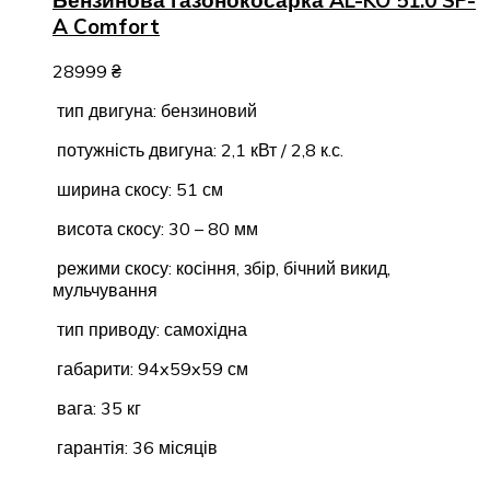
Бензинова газонокосарка AL-KO 51.0 SP-
A Comfort
28999
₴
тип двигуна: бензиновий
потужність двигуна: 2,1 кВт / 2,8 к.с.
ширина скосу: 51 см
висота скосу: 30 – 80 мм
режими скосу: косіння, збір, бічний викид,
мульчування
тип приводу: самохідна
габарити: 94x59x59 см
вага: 35 кг
гарантія: 36 місяців