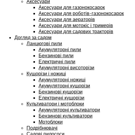
Аксесуари
Аксесуари для газонокосарок
Аксесуари для роботів-газонокосарок
Аксесуари для аераторів
Аксесуари для мотокіс і тримерів
Аксесуари для садових тракторів
Догляд за садом
Ланцюгові пили
Акумуляторні пили
Бензинові пили
Електричні пили
Акумуляторні висоторізи
Кущорізи і ножиці
Акумуляторні ножиці
Акумуляторні кущорізи
Бензинові кущорізи
Електричні кущорізи
Культиватори і мотоблоки
Акумуляторні культиватори
Бензинові культиватори
Мотоблоки
Подрібнювачі
Садові пилососи