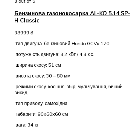
0
out of 5
Бензинова газонокосарка AL-KO 5.14 SP-
H Classic
38999
₴
тип двигуна: бензиновий
Honda GCVx 170
потужність двигуна: 3,2 кВт / 4,3 к.с.
ширина скосу: 51 см
висота скосу: 30 – 80 мм
режими скосу: косіння, збір, мульчування, бічний
викид
тип приводу: самохідна
габарити: 90x60x60 см
вага: 34 кг