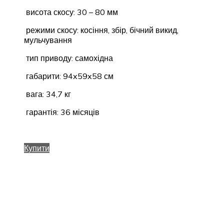
висота скосу: 30 – 80 мм
режими скосу: косіння, збір, бічний викид,
мульчування
тип приводу: самохідна
габарити: 94x59x58 см
вага: 34,7 кг
гарантія: 36 місяців
Купити