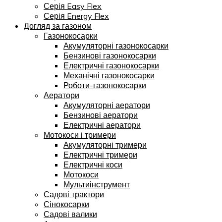
Серія Easy Flex
Серія Energy Flex
Догляд за газоном
Газонокосарки
Акумуляторні газонокосарки
Бензинові газонокосарки
Електричні газонокосарки
Механічні газонокосарки
Роботи-газонокосарки
Аератори
Акумуляторні аератори
Бензинові аератори
Електричні аератори
Мотокоси і тримери
Акумуляторні тримери
Електричні тримери
Електричні коси
Мотокоси
Мультиінструмент
Садові трактори
Сінокосарки
Садові валики