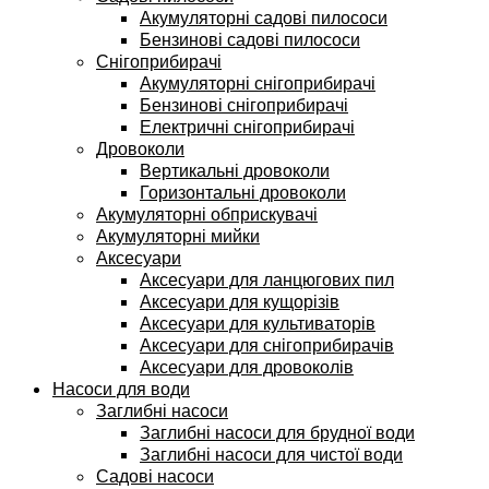
Акумуляторні садові пилососи
Бензинові садові пилососи
Снігоприбирачі
Акумуляторні снігоприбирачі
Бензинові снігоприбирачі
Електричні снігоприбирачі
Дровоколи
Вертикальні дровоколи
Горизонтальні дровоколи
Акумуляторні обприскувачі
Акумуляторні мийки
Аксесуари
Аксесуари для ланцюгових пил
Аксесуари для кущорізів
Аксесуари для культиваторів
Аксесуари для снігоприбирачів
Аксесуари для дровоколів
Насоси для води
Заглибні насоси
Заглибні насоси для брудної води
Заглибні насоси для чистої води
Садові насоси