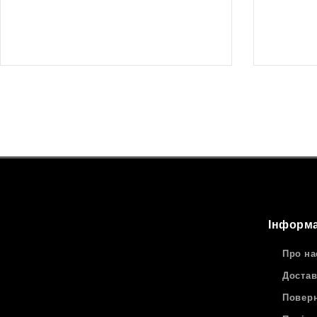
10799
₴
10699
₴
Інформа
Про на
Достав
Поверн