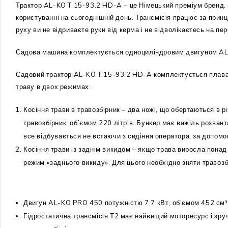
Трактор AL-KO T 15-93.2 HD-A – це Німецький преміум бренд, 
користуванні на сьогоднішній день. Трансмісія працює за принц
руху ви не відриваєте руки від керма і не відволікаєтесь на п
Садова машина комплектується одноциліндровим двигуном AL
Садовий трактор AL-KO T 15-93.2 HD-A комплектується плаваю
траву в двох режимах:
Косіння трави в травозбірник – два ножі, що обертаються в 
травозбірник, об’ємом 220 літрів. Бункер має важіль розван
все відбувається не встаючи з сидіння оператора, за допомо
Косіння трави із заднім викидом – якщо трава виросла понад 
режим «заднього викиду». Для цього необхідно зняти травозбі
Двигун AL-KO PRO 450 потужністю 7,7 кВт, об’ємом 452 см³
Гідростатична трансмісія Т2 має найвищий моторесурс і зручн