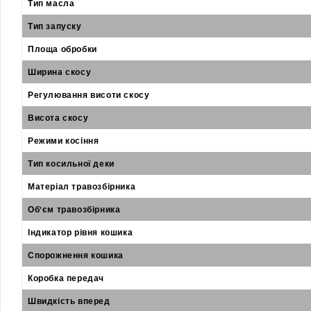
Тип масла
Тип запуску
Площа обробки
Ширина скосу
Регулювання висоти скосу
Висота скосу
Режими косіння
Тип косильної деки
Матеріал травозбірника
Об'єм травозбірника
Індикатор рівня кошика
Спорожнення кошика
Коробка передач
Швидкість вперед