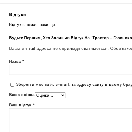
Відгуки
Відгуків немає, поки що.
Будьте Першим, Хто Залишив Відгук На “Трактор – Газонок
Ваша e-mail адреса не оприлюднюватиметься.
Обов’язко
Назва
*
Зберегти моє ім'я, e-mail, та адресу сайту в цьому бр
Ваша оцінка
Ваш відгук
*