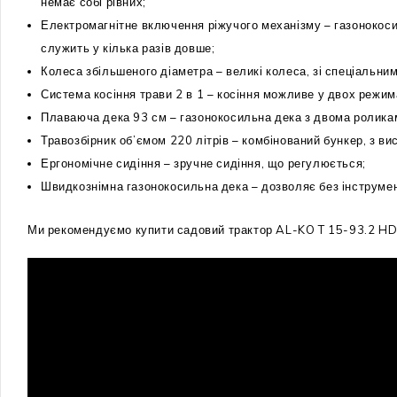
немає собі рівних;
Електромагнітне включення ріжучого механізму – газонокосил
служить у кілька разів довше;
Колеса збільшеного діаметра – великі колеса, зі спеціальни
Система косіння трави 2 в 1 – косіння можливе у двох режима
Плаваюча дека 93 см – газонокосильна дека з двома роликами,
Травозбірник об’ємом 220 літрів – комбінований бункер, з в
Ергономічне сидіння – зручне сидіння, що регулюється;
Швидкознімна газонокосильна дека – дозволяє без інструме
Ми рекомендуємо купити садовий трактор AL-KO T 15-93.2 HD-A