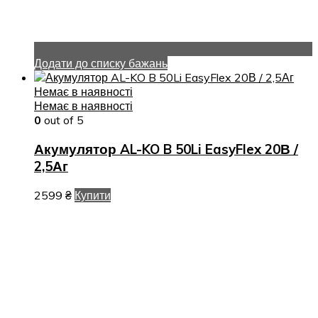
Додати до списку бажань
Немає в наявності
Немає в наявності
0
out of 5
Акумулятор AL-KO B 50Li EasyFlex 20В /
2,5Аг
2599
₴
Купити