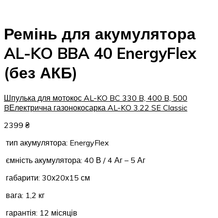
Ремінь для акумулятора
AL-KO BBA 40 EnergyFlex
(без АКБ)
Шпулька для мотокос AL-KO BC 330 B, 400 B, 500
B
Електрична газонокосарка AL-KO 3.22 SE Classic
2399
₴
тип акумулятора: EnergyFlex
ємність акумулятора: 40 В / 4 Аг – 5 Аг
габарити: 30х20х15 см
вага: 1,2 кг
гарантія: 12 місяців