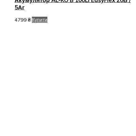
Акумулятор AL-KO B 100Li EasyFlex 20В /
5Аг
4799
₴
Купити