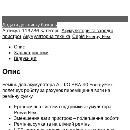
Додати до списку бажань
Артикул:
113786
Категорії:
Акумулятори та зарядні
пристрої
,
Акумуляторна техніка
,
Серія Energy Flex
Опис
Характеристики
Відгуки (0)
Опис
Ремінь для акумулятора AL-KO BBA 40 EnergyFlex
полегшує роботу за рахунок переміщення ваги на
ремінну сумку.
Ергономічна система підтримки акумулятора
PowerFlex;
Зменшення ваги пристрою – полегшення роботи;
Ремінна сумка та наплічний ремінь;
USB-порт для заряду смартфона та сумка для