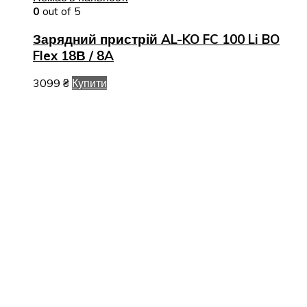
0
out of 5
Зарядний пристрій AL-KO FC 100 Li BO
Flex 18В / 8A
3099
₴
Купити