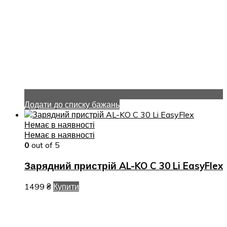
Додати до списку бажань
Немає в наявності
Немає в наявності
0
out of 5
Зарядний пристрій AL-KO C 30 Li EasyFlex
1499
₴
Купити