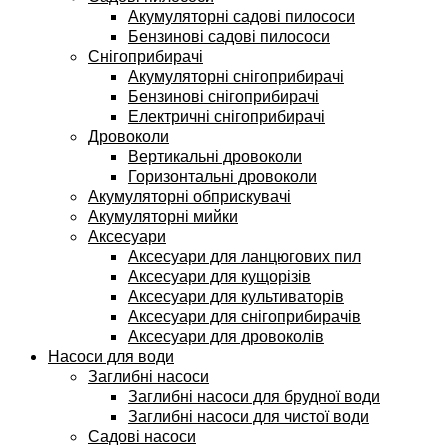
Акумуляторні садові пилососи
Бензинові садові пилососи
Снігоприбирачі
Акумуляторні снігоприбирачі
Бензинові снігоприбирачі
Електричні снігоприбирачі
Дровоколи
Вертикальні дровоколи
Горизонтальні дровоколи
Акумуляторні обприскувачі
Акумуляторні мийки
Аксесуари
Аксесуари для ланцюгових пил
Аксесуари для кущорізів
Аксесуари для культиваторів
Аксесуари для снігоприбирачів
Аксесуари для дровоколів
Насоси для води
Заглибні насоси
Заглибні насоси для брудної води
Заглибні насоси для чистої води
Садові насоси