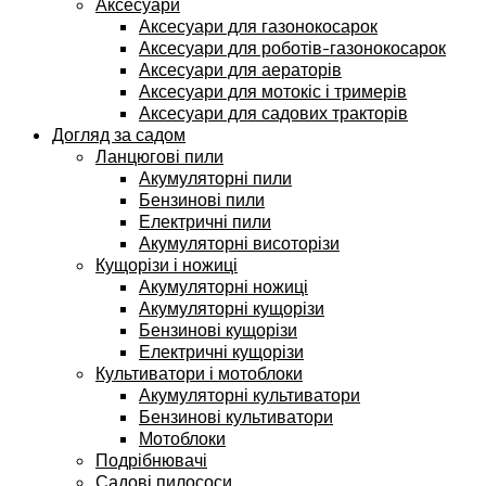
Аксесуари
Аксесуари для газонокосарок
Аксесуари для роботів-газонокосарок
Аксесуари для аераторів
Аксесуари для мотокіс і тримерів
Аксесуари для садових тракторів
Догляд за садом
Ланцюгові пили
Акумуляторні пили
Бензинові пили
Електричні пили
Акумуляторні висоторізи
Кущорізи і ножиці
Акумуляторні ножиці
Акумуляторні кущорізи
Бензинові кущорізи
Електричні кущорізи
Культиватори і мотоблоки
Акумуляторні культиватори
Бензинові культиватори
Мотоблоки
Подрібнювачі
Садові пилососи