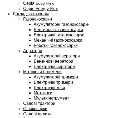
Серія Easy Flex
Серія Energy Flex
Догляд за газоном
Газонокосарки
Акумуляторні газонокосарки
Бензинові газонокосарки
Електричні газонокосарки
Механічні газонокосарки
Роботи-газонокосарки
Аератори
Акумуляторні аератори
Бензинові аератори
Електричні аератори
Мотокоси і тримери
Акумуляторні тримери
Електричні тримери
Електричні коси
Мотокоси
Мультиінструмент
Садові трактори
Сінокосарки
Садові валики