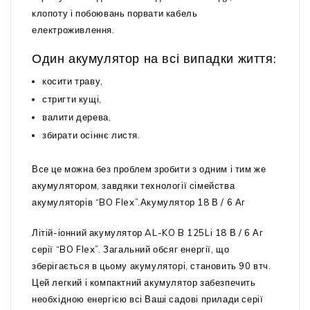
клопоту і побоювань порвати кабель
електроживлення.
Один акумулятор на всі випадки життя:
косити траву,
стригти кущі,
валити дерева,
збирати осіннє листя.
Все це можна без проблем зробити з одним і тим же
акумулятором, завдяки технології сімейства
акумуляторів “BO Flex”.Акумулятор 18 В / 6 Аг
Літій-іонний акумулятор AL-KO B 125Li 18 В / 6 Аг
серії “BO Flex”. Загальний обсяг енергії, що
зберігається в цьому акумуляторі, становить 90 втч.
Цей легкий і компактний акумулятор забезпечить
необхідною енергією всі Ваші садові прилади серії