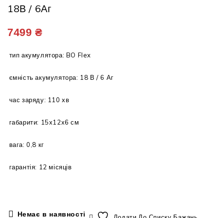
18В / 6Аг
Зарядний пристрій AL-KO C 50 Li BO
Акумулятор AL-KO B 100Li BO Flex 18В
Flex 18В / 3A
/ 5Аг
7499
₴
тип акумулятора: BO Flex
ємність акумулятора: 18 В / 6 Аг
час заряду: 110 хв
габарити: 15х12х6 см
вага: 0,8 кг
гарантія: 12 місяців
Немає в наявності
Додати До Списку Бажань