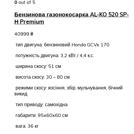
0
out of 5
Бензинова газонокосарка AL-KO 520 SP-
Н Premium
40999
₴
тип двигуна: бензиновий Honda GCVx 170
потужність двигуна: 3,2 кВт / 4,4 к.с.
ширина скосу: 51 см
висота скосу: 30 – 80 см
режими скосу: косіння, збір, мульчування, бічний
викид
тип приводу: самохідна
габарити: 95x60x60 см
вага: 36 кг