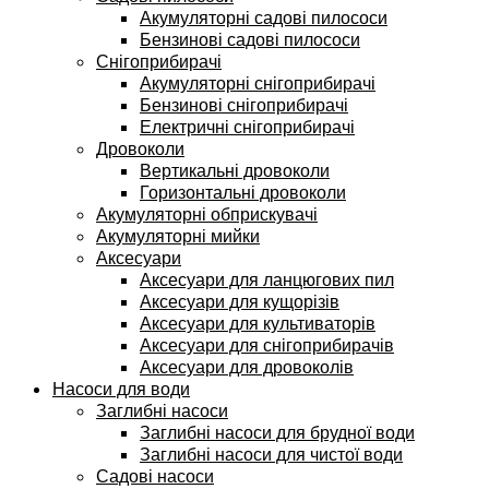
Акумуляторні садові пилососи
Бензинові садові пилососи
Снігоприбирачі
Акумуляторні снігоприбирачі
Бензинові снігоприбирачі
Електричні снігоприбирачі
Дровоколи
Вертикальні дровоколи
Горизонтальні дровоколи
Акумуляторні обприскувачі
Акумуляторні мийки
Аксесуари
Аксесуари для ланцюгових пил
Аксесуари для кущорізів
Аксесуари для культиваторів
Аксесуари для снігоприбирачів
Аксесуари для дровоколів
Насоси для води
Заглибні насоси
Заглибні насоси для брудної води
Заглибні насоси для чистої води
Садові насоси