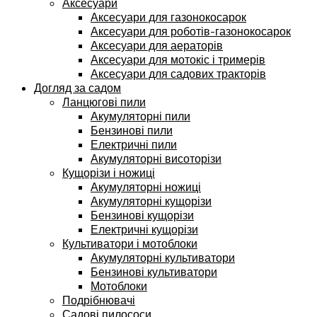
Аксесуари
Аксесуари для газонокосарок
Аксесуари для роботів-газонокосарок
Аксесуари для аераторів
Аксесуари для мотокіс і тримерів
Аксесуари для садових тракторів
Догляд за садом
Ланцюгові пили
Акумуляторні пили
Бензинові пили
Електричні пили
Акумуляторні висоторізи
Кущорізи і ножиці
Акумуляторні ножиці
Акумуляторні кущорізи
Бензинові кущорізи
Електричні кущорізи
Культиватори і мотоблоки
Акумуляторні культиватори
Бензинові культиватори
Мотоблоки
Подрібнювачі
Садові пилососи