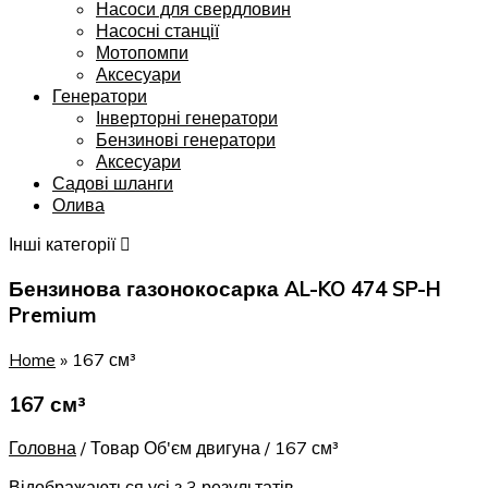
Насоси для свердловин
Насосні станції
Мотопомпи
Аксесуари
Генератори
Інверторні генератори
Бензинові генератори
Аксесуари
Садові шланги
Олива
Інші категорії
Бензинова газонокосарка AL-KO 474 SP-H
Premium
Home
»
167 см³
167 см³
Головна
/
Товар Об'єм двигуна
/
167 см³
Відображаються усі з 3 результатів