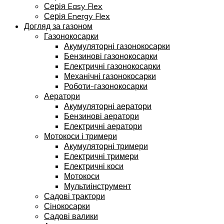
Серія Easy Flex
Серія Energy Flex
Догляд за газоном
Газонокосарки
Акумуляторні газонокосарки
Бензинові газонокосарки
Електричні газонокосарки
Механічні газонокосарки
Роботи-газонокосарки
Аератори
Акумуляторні аератори
Бензинові аератори
Електричні аератори
Мотокоси і тримери
Акумуляторні тримери
Електричні тримери
Електричні коси
Мотокоси
Мультиінструмент
Садові трактори
Сінокосарки
Садові валики