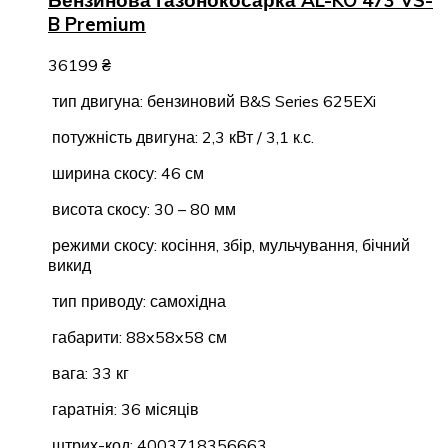
B Premium
36199
₴
тип двигуна: бензиновий B&S Series 625EXi
потужність двигуна: 2,3 кВт / 3,1 к.с.
ширина скосу: 46 см
висота скосу: 30 – 80 мм
режими скосу: косіння, збір, мульчування, бічний
викид
тип приводу: самохідна
габарити: 88x58x58 см
вага: 33 кг
гаратнія: 36 місяців
штрих-код: 4003718356663