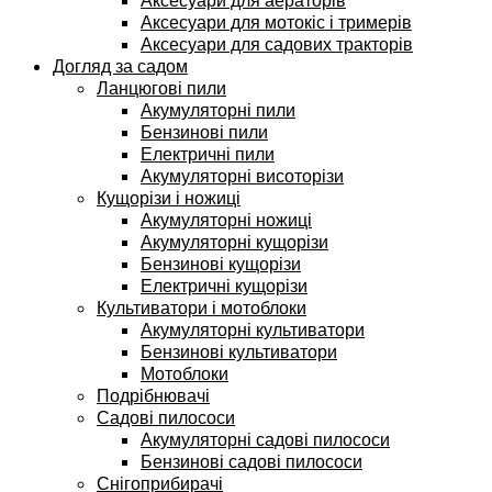
Аксесуари для аераторів
Аксесуари для мотокіс і тримерів
Аксесуари для садових тракторів
Догляд за садом
Ланцюгові пили
Акумуляторні пили
Бензинові пили
Електричні пили
Акумуляторні висоторізи
Кущорізи і ножиці
Акумуляторні ножиці
Акумуляторні кущорізи
Бензинові кущорізи
Електричні кущорізи
Культиватори і мотоблоки
Акумуляторні культиватори
Бензинові культиватори
Мотоблоки
Подрібнювачі
Садові пилососи
Акумуляторні садові пилососи
Бензинові садові пилососи
Снігоприбирачі