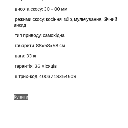
висота скосу: 30 – 80 мм
режими скосу: косіння, збір, мульчування, бічний
викид
тип приводу: самохідна
габарити: 88x58x58 см
вага: 33 кг
гарантія: 36 місяців
штрих-код: 4003718354508
Купити