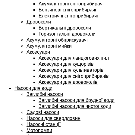
Акумуляторні снігоприбирачі
Бензинові снігоприбирачі
Електричні снігоприбирачі
Дровоколи
Вертикальні дровоколи
Горизонтальні дровоколи
Акумуляторні обприскувачі
Акумуляторні мийки
Аксесуари
Аксесуари для ланцюгових пил
Аксесуари для кущорізів
Аксесуари для культиваторів
Аксесуари для снігоприбирачів
Аксесуари для дровоколів
Насоси для води
Заглибні насоси
Заглибні насоси для брудної води
Заглибні насоси для чистої води
Садові насоси
Насоси для свердловин
Насосні станції
Мотопомпи