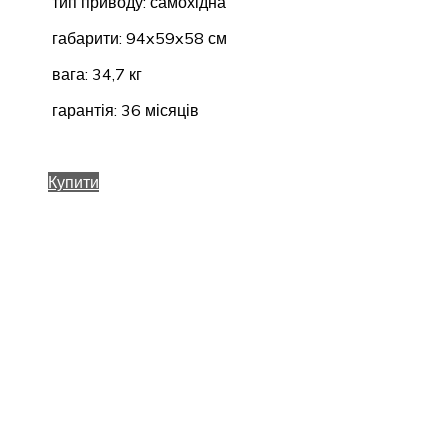
тип приводу: самохідна
габарити: 94x59x58 см
вага: 34,7 кг
гарантія: 36 місяців
Купити