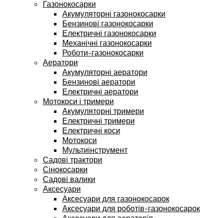
Газонокосарки
Акумуляторні газонокосарки
Бензинові газонокосарки
Електричні газонокосарки
Механічні газонокосарки
Роботи-газонокосарки
Аератори
Акумуляторні аератори
Бензинові аератори
Електричні аератори
Мотокоси і тримери
Акумуляторні тримери
Електричні тримери
Електричні коси
Мотокоси
Мультиінструмент
Садові трактори
Сінокосарки
Садові валики
Аксесуари
Аксесуари для газонокосарок
Аксесуари для роботів-газонокосарок