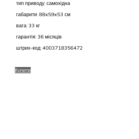
тип приводу: самохідна
габарити: 88x59x53 см
вага: 33 кг
гарантія: 36 місяців
штрих-код: 4003718356472
Купити