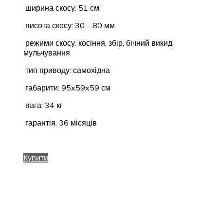
ширина скосу: 51 см
висота скосу: 30 – 80 мм
режими скосу: косіння, збір, бічний викид,
мульчування
тип приводу: самохідна
габарити: 95x59x59 см
вага: 34 кг
гарантія: 36 місяців
Купити