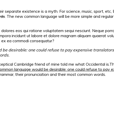
separate existence is a myth. For science, music, sport, etc, 
rds
. The new common language will be more simple and regular t
 dolores eos qui ratione voluptatem sequi nesciunt. Neque porro
tempora incidunt ut labore et dolore magnam aliquam quaerat vo
quid ex ea commodi consequatur?
 desirable: one could refuse to pay expensive translators. 
ords.
 a skeptical Cambridge friend of mine told me what Occidental i
mmon language would be desirable: one could refuse to pay ex
 grammar, their pronunciation and their most common words.