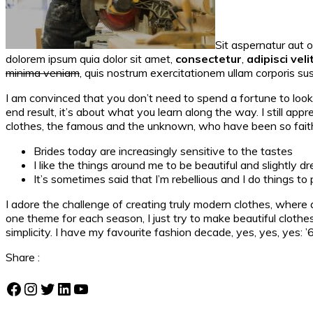
Sit aspernatur aut 
dolorem ipsum quia dolor sit amet,
consectetur
,
adipisci veli
minima veniam
, quis nostrum exercitationem ullam corporis su
I am convinced that you don’t need to spend a fortune to look 
end result, it’s about what you learn along the way. I still ap
clothes, the famous and the unknown, who have been so faith
Brides today are increasingly sensitive to the tastes
I like the things around me to be beautiful and slightly 
It’s sometimes said that I’m rebellious and I do things t
I adore the challenge of creating truly modern clothes, where
one theme for each season, I just try to make beautiful clothes
simplicity. I have my favourite fashion decade, yes, yes, yes: 
Share :
Facebook
Instagram
Twitter
LinkedIn
YouTube