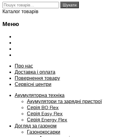
Шукати:
Шукати
Каталог товарів
Меню
Переглянути
Про нас
Доставка і оплата
Повернення товару
Сервісні центри
Про нас
Доставка і оплата
Повернення товару
Сервісні центри
Акумуляторна техніка
Акумулятори та зарядні пристрої
Серія BO Flex
Серія Easy Flex
Серія Energy Flex
Догляд за газоном
Газонокосарки