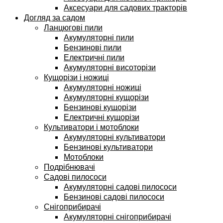
Аксесуари для садових тракторів
Догляд за садом
Ланцюгові пили
Акумуляторні пили
Бензинові пили
Електричні пили
Акумуляторні висоторізи
Кущорізи і ножиці
Акумуляторні ножиці
Акумуляторні кущорізи
Бензинові кущорізи
Електричні кущорізи
Культиватори і мотоблоки
Акумуляторні культиватори
Бензинові культиватори
Мотоблоки
Подрібнювачі
Садові пилососи
Акумуляторні садові пилососи
Бензинові садові пилососи
Снігоприбирачі
Акумуляторні снігоприбирачі