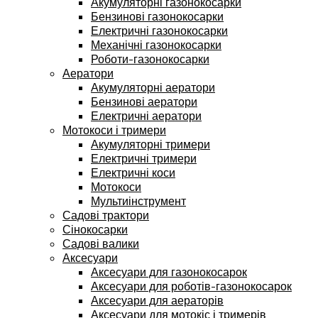
Акумуляторні газонокосарки
Бензинові газонокосарки
Електричні газонокосарки
Механічні газонокосарки
Роботи-газонокосарки
Аератори
Акумуляторні аератори
Бензинові аератори
Електричні аератори
Мотокоси і тримери
Акумуляторні тримери
Електричні тримери
Електричні коси
Мотокоси
Мультиінструмент
Садові трактори
Сінокосарки
Садові валики
Аксесуари
Аксесуари для газонокосарок
Аксесуари для роботів-газонокосарок
Аксесуари для аераторів
Аксесуари для мотокіс і тримерів