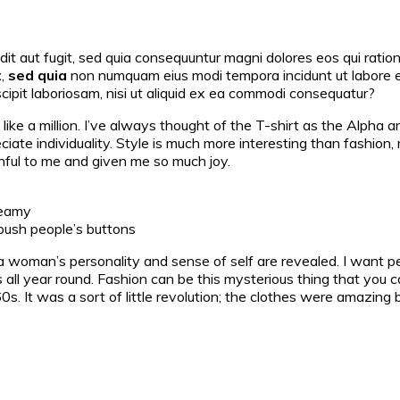
odit aut fugit, sed quia consequuntur magni dolores eos qui rati
t
,
sed quia
non numquam eius modi tempora incidunt ut labore 
scipit laboriosam, nisi ut aliquid ex ea commodi consequatur?
like a million. I’ve always thought of the T-shirt as the Alpha
preciate individuality. Style is much more interesting than fashi
ful to me and given me so much joy.
dreamy
o push people’s buttons
 a woman’s personality and sense of self are revealed. I want p
 all year round. Fashion can be this mysterious thing that you c
’60s. It was a sort of little revolution; the clothes were amazing