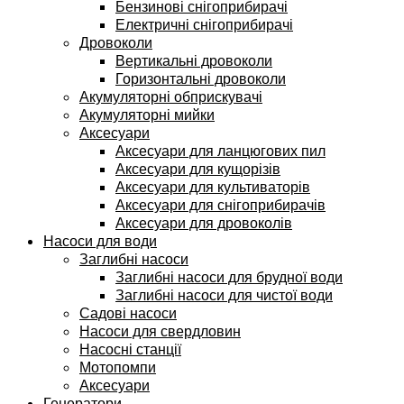
Бензинові снігоприбирачі
Електричні снігоприбирачі
Дровоколи
Вертикальні дровоколи
Горизонтальні дровоколи
Акумуляторні обприскувачі
Акумуляторні мийки
Аксесуари
Аксесуари для ланцюгових пил
Аксесуари для кущорізів
Аксесуари для культиваторів
Аксесуари для снігоприбирачів
Аксесуари для дровоколів
Насоси для води
Заглибні насоси
Заглибні насоси для брудної води
Заглибні насоси для чистої води
Садові насоси
Насоси для свердловин
Насосні станції
Мотопомпи
Аксесуари
Генератори