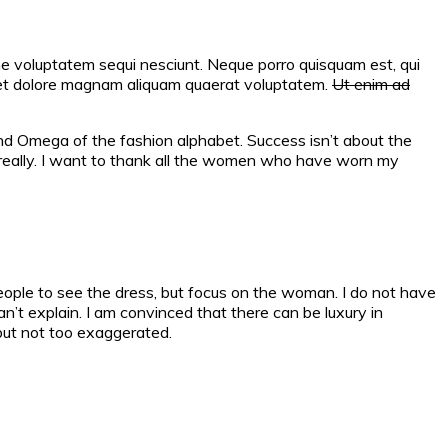
one voluptatem sequi nesciunt. Neque porro quisquam est, qui
et dolore magnam aliquam quaerat voluptatem.
Ut enim ad
 and Omega of the fashion alphabet. Success isn’t about the
on, really. I want to thank all the women who have worn my
eople to see the dress, but focus on the woman. I do not have
an’t explain. I am convinced that there can be luxury in
 but not too exaggerated.