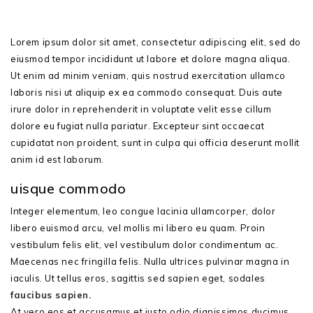
Lorem ipsum dolor sit amet, consectetur adipiscing elit, sed do
eiusmod tempor incididunt ut labore et dolore magna aliqua.
Ut enim ad minim veniam, quis nostrud exercitation ullamco
laboris nisi ut aliquip ex ea commodo consequat. Duis aute
irure dolor in reprehenderit in voluptate velit esse cillum
dolore eu fugiat nulla pariatur. Excepteur sint occaecat
cupidatat non proident, sunt in culpa qui officia deserunt mollit
anim id est laborum.
uisque commodo
Integer elementum, leo congue lacinia ullamcorper, dolor
libero euismod arcu, vel mollis mi libero eu quam. Proin
vestibulum felis elit, vel vestibulum dolor condimentum ac.
Maecenas nec fringilla felis. Nulla ultrices pulvinar magna in
iaculis. Ut tellus eros, sagittis sed sapien eget, sodales
faucibus sapien.
At vero eos et accusamus et iusto odio dignissimos ducimus