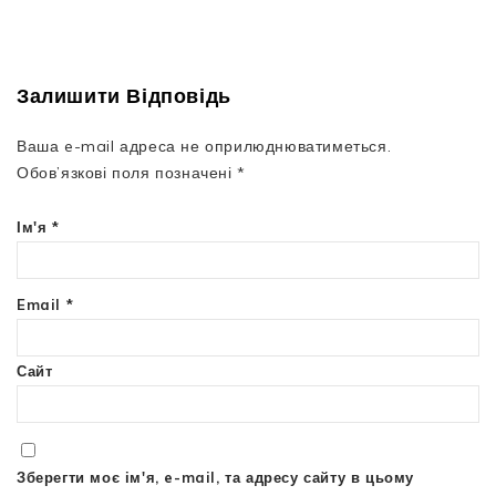
Залишити Відповідь
Ваша e-mail адреса не оприлюднюватиметься.
Обов’язкові поля позначені
*
Ім'я
*
Email
*
Сайт
Зберегти моє ім'я, e-mail, та адресу сайту в цьому