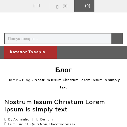
0
0
Каталог Товарів
Блог
Home
»
Blog
»
Nostrum Iesum Christum Lorem Ipsum is simply
text
Nostrum Iesum Christum Lorem
Ipsum is simply text
By Adminhq
Denum
,
,
Eum Fugiat
Quia Non
Uncategorized