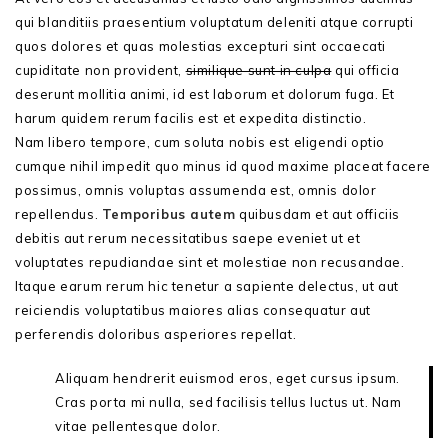
qui blanditiis praesentium voluptatum deleniti atque corrupti
quos dolores et quas molestias excepturi sint occaecati
cupiditate non provident,
similique sunt in culpa
qui officia
deserunt mollitia animi, id est laborum et dolorum fuga. Et
harum quidem rerum facilis est et expedita distinctio.
Nam libero tempore, cum soluta nobis est eligendi optio
cumque nihil impedit quo minus id quod maxime placeat facere
possimus, omnis voluptas assumenda est, omnis dolor
repellendus.
Temporibus autem
quibusdam et aut officiis
debitis aut rerum necessitatibus saepe eveniet ut et
voluptates repudiandae sint et molestiae non recusandae.
Itaque earum rerum hic tenetur a sapiente delectus, ut aut
reiciendis voluptatibus maiores alias consequatur aut
perferendis doloribus asperiores repellat.
Aliquam hendrerit euismod eros, eget cursus ipsum.
Cras porta mi nulla, sed facilisis tellus luctus ut. Nam
vitae pellentesque dolor.