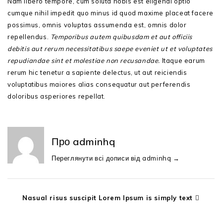
Nam libero tempore, cum soluta nobis est eligendi optio
cumque nihil impedit quo minus id quod maxime placeat facere
possimus, omnis voluptas assumenda est, omnis dolor
repellendus.
Temporibus autem quibusdam et aut officiis
debitis aut rerum necessitatibus saepe eveniet ut et voluptates
repudiandae sint et molestiae non recusandae.
Itaque earum
rerum hic tenetur a sapiente delectus, ut aut reiciendis
voluptatibus maiores alias consequatur aut perferendis
doloribus asperiores repellat.
Про adminhq
Переглянути всі дописи від adminhq
→
Nasual risus suscipit Lorem Ipsum is simply text