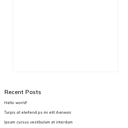
вага: 4,8 кг
гарантія: 24 місяці
штрих-код: 4003718062458
Recent Posts
Hello world!
Turpis at eleifend ps mi elit Aenean
Ipsum cursus vestibulum at interdum