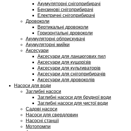
Акумуляторні снігоприбирачі
Бензинові снігоприбирачі
Електричні снігоприбирачі
Дровоколи
Вертикальні дровоколи
Горизонтальні дровоколи
Акумуляторні обприскувачі
Акумуляторні мийки
Аксесуари
Аксесуари для ланцюгових пил
Аксесуари для кущорізів
Аксесуари для культиваторів
Аксесуари для снігоприбирачів
Аксесуари для дровоколів
Насоси для води
Заглибні насоси
Заглибні насоси для брудної води
Заглибні насоси для чистої води
Садові насоси
Насоси для свердловин
Насосні станції
Мотопомпи