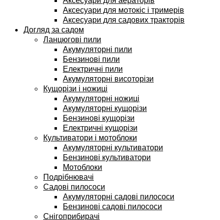
Аксесуари для аераторів
Аксесуари для мотокіс і тримерів
Аксесуари для садових тракторів
Догляд за садом
Ланцюгові пили
Акумуляторні пили
Бензинові пили
Електричні пили
Акумуляторні висоторізи
Кущорізи і ножиці
Акумуляторні ножиці
Акумуляторні кущорізи
Бензинові кущорізи
Електричні кущорізи
Культиватори і мотоблоки
Акумуляторні культиватори
Бензинові культиватори
Мотоблоки
Подрібнювачі
Садові пилососи
Акумуляторні садові пилососи
Бензинові садові пилососи
Снігоприбирачі