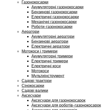
Газонокосарки
Акумуляторні газонокосарки
Бензинові газонокосарки
Електричні газонокосарки
Механічні газонокосарки
Роботи-газонокосарки
Аератори
Акумуляторні аератори
Бензинові аератори
Електричні аератори
Мотокоси і тримери
Акумуляторні тримери
Електричні тримери
Електричні коси
Мотокоси
Мультиінструмент
Садові трактори
Сінокосарки
Садові валики
Аксесуари
Аксесуари для газонокосарок
Аксесуари для роботів-газонокосарок