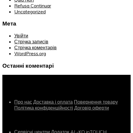
Refusa Continuar
Uncategorized
Мета
Увійти
Стрічка записів
Стрічка коментарів
WordPress.org
Останні коментарі
Інформація
Про нас
Доставка і оплата
Повернення товару
Політика конфіденційності
Договір оферти
Сервіс
Сервісні центри
Додаток AL-KO inTOUCH