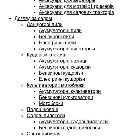
Аксесуари для аераторів
Аксесуари для мотокіс і тримерів
Аксесуари для садових тракторів
Догляд за садом
Ланцюгові пили
Акумуляторні пили
Бензинові пили
Електричні пили
Акумуляторні висоторізи
Кущорізи і ножиці
Акумуляторні ножиці
Акумуляторні кущорізи
Бензинові кущорізи
Електричні кущорізи
Культиватори і мотоблоки
Акумуляторні культиватори
Бензинові культиватори
Мотоблоки
Подрібнювачі
Садові пилососи
Акумуляторні садові пилососи
Бензинові садові пилососи
Снігоприбирачі