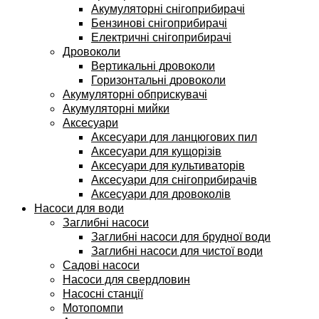
Акумуляторні снігоприбирачі
Бензинові снігоприбирачі
Електричні снігоприбирачі
Дровоколи
Вертикальні дровоколи
Горизонтальні дровоколи
Акумуляторні обприскувачі
Акумуляторні мийки
Аксесуари
Аксесуари для ланцюгових пил
Аксесуари для кущорізів
Аксесуари для культиваторів
Аксесуари для снігоприбирачів
Аксесуари для дровоколів
Насоси для води
Заглибні насоси
Заглибні насоси для брудної води
Заглибні насоси для чистої води
Садові насоси
Насоси для свердловин
Насосні станції
Мотопомпи