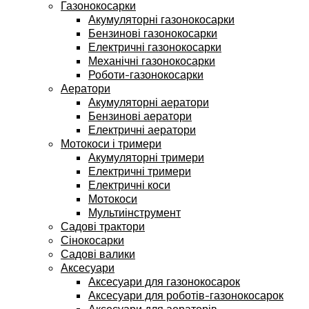
Газонокосарки
Акумуляторні газонокосарки
Бензинові газонокосарки
Електричні газонокосарки
Механічні газонокосарки
Роботи-газонокосарки
Аератори
Акумуляторні аератори
Бензинові аератори
Електричні аератори
Мотокоси і тримери
Акумуляторні тримери
Електричні тримери
Електричні коси
Мотокоси
Мультиінструмент
Садові трактори
Сінокосарки
Садові валики
Аксесуари
Аксесуари для газонокосарок
Аксесуари для роботів-газонокосарок