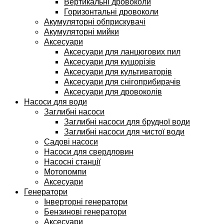
Вертикальні дровоколи
Горизонтальні дровоколи
Акумуляторні обприскувачі
Акумуляторні мийки
Аксесуари
Аксесуари для ланцюгових пил
Аксесуари для кущорізів
Аксесуари для культиваторів
Аксесуари для снігоприбирачів
Аксесуари для дровоколів
Насоси для води
Заглибні насоси
Заглибні насоси для брудної води
Заглибні насоси для чистої води
Садові насоси
Насоси для свердловин
Насосні станції
Мотопомпи
Аксесуари
Генератори
Інверторні генератори
Бензинові генератори
Аксесуари