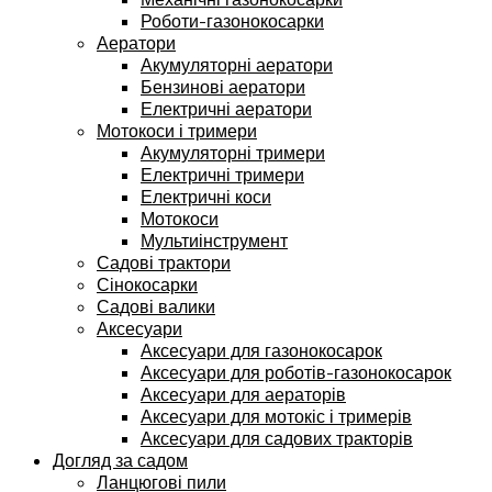
Роботи-газонокосарки
Аератори
Акумуляторні аератори
Бензинові аератори
Електричні аератори
Мотокоси і тримери
Акумуляторні тримери
Електричні тримери
Електричні коси
Мотокоси
Мультиінструмент
Садові трактори
Сінокосарки
Садові валики
Аксесуари
Аксесуари для газонокосарок
Аксесуари для роботів-газонокосарок
Аксесуари для аераторів
Аксесуари для мотокіс і тримерів
Аксесуари для садових тракторів
Догляд за садом
Ланцюгові пили