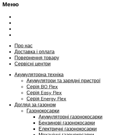
Меню
Переглянути
Про нас
Доставка і оплата
Повернення товару
Сервісні центри
Про нас
Доставка і оплата
Повернення товару
Сервісні центри
Акумуляторна техніка
Акумулятори та зарядні пристрої
Серія BO Flex
Серія Easy Flex
Серія Energy Flex
Догляд за газоном
Газонокосарки
Акумуляторні газонокосарки
Бензинові газонокосарки
Електричні газонокосарки
Механічні газонокосарки