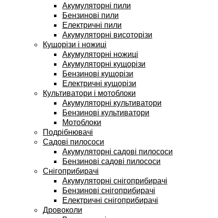
Акумуляторні пили
Бензинові пили
Електричні пили
Акумуляторні висоторізи
Кущорізи і ножиці
Акумуляторні ножиці
Акумуляторні кущорізи
Бензинові кущорізи
Електричні кущорізи
Культиватори і мотоблоки
Акумуляторні культиватори
Бензинові культиватори
Мотоблоки
Подрібнювачі
Садові пилососи
Акумуляторні садові пилососи
Бензинові садові пилососи
Снігоприбирачі
Акумуляторні снігоприбирачі
Бензинові снігоприбирачі
Електричні снігоприбирачі
Дровоколи