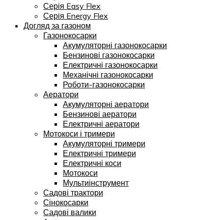
Серія Easy Flex
Серія Energy Flex
Догляд за газоном
Газонокосарки
Акумуляторні газонокосарки
Бензинові газонокосарки
Електричні газонокосарки
Механічні газонокосарки
Роботи-газонокосарки
Аератори
Акумуляторні аератори
Бензинові аератори
Електричні аератори
Мотокоси і тримери
Акумуляторні тримери
Електричні тримери
Електричні коси
Мотокоси
Мультиінструмент
Садові трактори
Сінокосарки
Садові валики