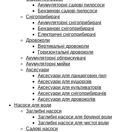
Акумуляторні садові пилососи
Бензинові садові пилососи
Снігоприбирачі
Акумуляторні снігоприбирачі
Бензинові снігоприбирачі
Електричні снігоприбирачі
Дровоколи
Вертикальні дровоколи
Горизонтальні дровоколи
Акумуляторні обприскувачі
Акумуляторні мийки
Аксесуари
Аксесуари для ланцюгових пил
Аксесуари для кущорізів
Аксесуари для культиваторів
Аксесуари для снігоприбирачів
Аксесуари для дровоколів
Насоси для води
Заглибні насоси
Заглибні насоси для брудної води
Заглибні насоси для чистої води
Садові насоси