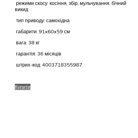
режими скосу: косіння, збір, мульчування, бічний
викид
тип приводу: самохідна
габарити: 91x60x59 см
вага: 38 кг
гарантія: 36 місяців
штрих-код: 4003718355987
Купити