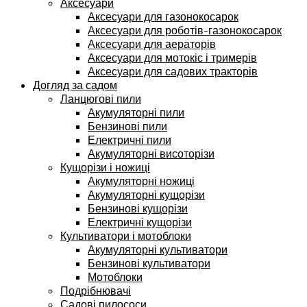
Аксесуари
Аксесуари для газонокосарок
Аксесуари для роботів-газонокосарок
Аксесуари для аераторів
Аксесуари для мотокіс і тримерів
Аксесуари для садових тракторів
Догляд за садом
Ланцюгові пили
Акумуляторні пили
Бензинові пили
Електричні пили
Акумуляторні висоторізи
Кущорізи і ножиці
Акумуляторні ножиці
Акумуляторні кущорізи
Бензинові кущорізи
Електричні кущорізи
Культиватори і мотоблоки
Акумуляторні культиватори
Бензинові культиватори
Мотоблоки
Подрібнювачі
Садові пилососи