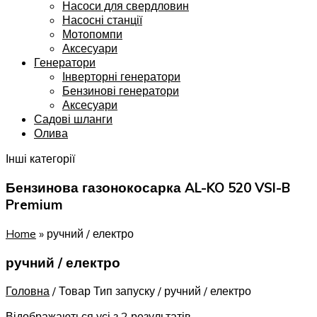
Насоси для свердловин
Насосні станції
Мотопомпи
Аксесуари
Генератори
Інверторні генератори
Бензинові генератори
Аксесуари
Садові шланги
Олива
Інші категорії
Бензинова газонокосарка AL-KO 520 VSI-B
Premium
Home
»
ручний / електро
ручний / електро
Головна
/
Товар Тип запуску
/
ручний / електро
Відображаються усі з 2 результатів