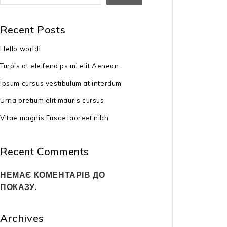
Немає в
Recent Posts
Бензинова сі
Hello world!
BM 875 III
Turpis at eleifend ps mi elit Aenean
62999
₴
Ipsum cursus vestibulum at interdum
тип двигуна: 
Urna pretium elit mauris cursus
потужність дви
Vitae magnis Fusce laoreet nibh
3,0 к.с.
ширина обробк
Recent Comments
висота обробк
НЕМАЄ КОМЕНТАРІВ ДО
ПОКАЗУ.
тип приводу: 
габарити: 80x
Archives