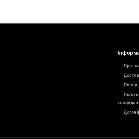
Інформа
Про на
Достав
Поверн
Політи
конфіден
Догові