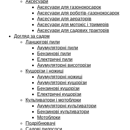
Аксесуари
Аксесуари для газонокосарок
Аксесуари для роботів-газонокосарок
Аксесуари для аераторів
Аксесуари для мотокіс і тримерів
Аксесуари для садових тракторів
Догляд за садом
Ланцюгові пили
Акумуляторні пили
Бензинові пили
Електричні пили
Акумуляторні висоторізи
Кущорізи і ножиці
Акумуляторні ножиці
Акумуляторні кущорізи
Бензинові кущорізи
Електричні кущорізи
Культиватори і мотоблоки
Акумуляторні культиватори
Бензинові культиватори
Мотоблоки
Подрібнювачі
Садові пилососи