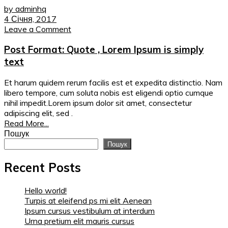
by adminhq
4 Січня, 2017
Leave a Comment
Post Format: Quote , Lorem Ipsum is simply
text
Et harum quidem rerum facilis est et expedita distinctio. Nam
libero tempore, cum soluta nobis est eligendi optio cumque
nihil impedit.Lorem ipsum dolor sit amet, consectetur
adipiscing elit, sed .
Read More...
Пошук
Пошук
Recent Posts
Hello world!
Turpis at eleifend ps mi elit Aenean
Ipsum cursus vestibulum at interdum
Urna pretium elit mauris cursus