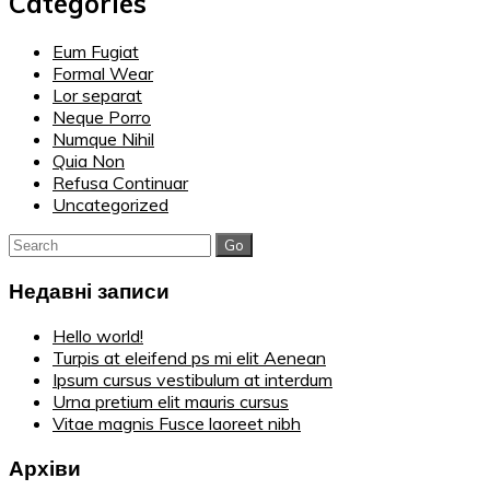
Categories
Eum Fugiat
Formal Wear
Lor separat
Neque Porro
Numque Nihil
Quia Non
Refusa Continuar
Uncategorized
Search
for:
Недавні записи
Hello world!
Turpis at eleifend ps mi elit Aenean
Ipsum cursus vestibulum at interdum
Urna pretium elit mauris cursus
Vitae magnis Fusce laoreet nibh
Архіви