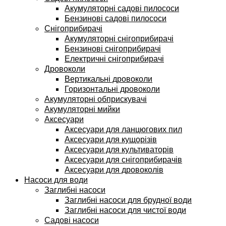
Акумуляторні садові пилососи
Бензинові садові пилососи
Снігоприбирачі
Акумуляторні снігоприбирачі
Бензинові снігоприбирачі
Електричні снігоприбирачі
Дровоколи
Вертикальні дровоколи
Горизонтальні дровоколи
Акумуляторні обприскувачі
Акумуляторні мийки
Аксесуари
Аксесуари для ланцюгових пил
Аксесуари для кущорізів
Аксесуари для культиваторів
Аксесуари для снігоприбирачів
Аксесуари для дровоколів
Насоси для води
Заглибні насоси
Заглибні насоси для брудної води
Заглибні насоси для чистої води
Садові насоси