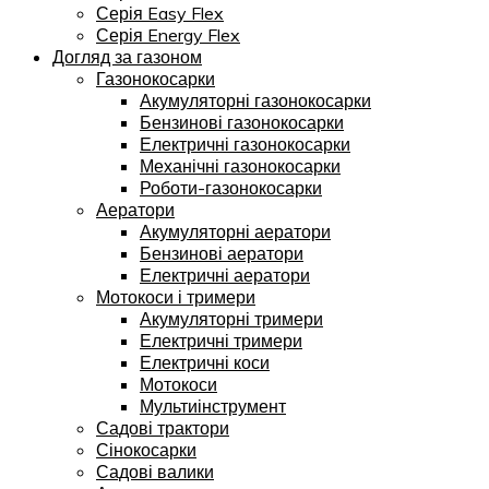
Серія Easy Flex
Серія Energy Flex
Догляд за газоном
Газонокосарки
Акумуляторні газонокосарки
Бензинові газонокосарки
Електричні газонокосарки
Механічні газонокосарки
Роботи-газонокосарки
Аератори
Акумуляторні аератори
Бензинові аератори
Електричні аератори
Мотокоси і тримери
Акумуляторні тримери
Електричні тримери
Електричні коси
Мотокоси
Мультиінструмент
Садові трактори
Сінокосарки
Садові валики