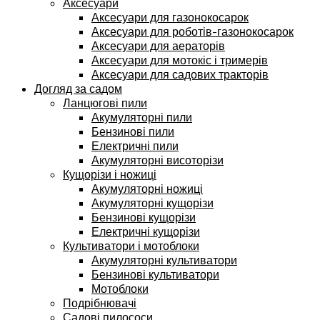
Аксесуари
Аксесуари для газонокосарок
Аксесуари для роботів-газонокосарок
Аксесуари для аераторів
Аксесуари для мотокіс і тримерів
Аксесуари для садових тракторів
Догляд за садом
Ланцюгові пили
Акумуляторні пили
Бензинові пили
Електричні пили
Акумуляторні висоторізи
Кущорізи і ножиці
Акумуляторні ножиці
Акумуляторні кущорізи
Бензинові кущорізи
Електричні кущорізи
Культиватори і мотоблоки
Акумуляторні культиватори
Бензинові культиватори
Мотоблоки
Подрібнювачі
Садові пилососи