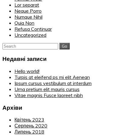
Lor separat
Neque Porro
Numque Nihil
Quia Non
Refusa Continuar
Uncategorized
Search
for:
Недавні записи
Hello world!
Turpis at eleifend ps mi elit Aenean
Ipsum cursus vestibulum at interdum
Urna pretium elit mauris cursus
Vitae magnis Fusce laoreet nibh
Архіви
Квітень 2023
Серпень 2020
Липень 2018