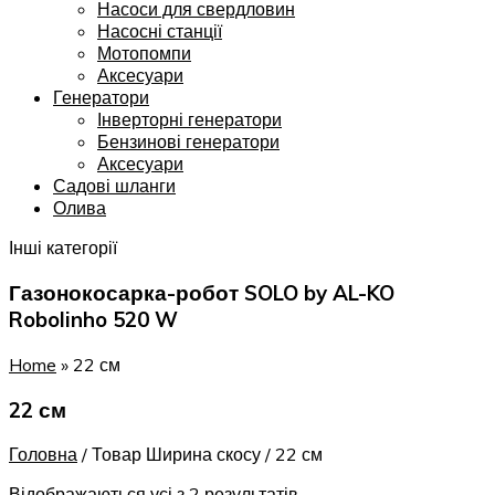
Насоси для свердловин
Насосні станції
Мотопомпи
Аксесуари
Генератори
Інверторні генератори
Бензинові генератори
Аксесуари
Садові шланги
Олива
Інші категорії
Газонокосарка-робот SOLO by AL-KO
Robolinho 520 W
Home
»
22 см
22 см
Головна
/
Товар Ширина скосу
/
22 см
Відображаються усі з 2 результатів