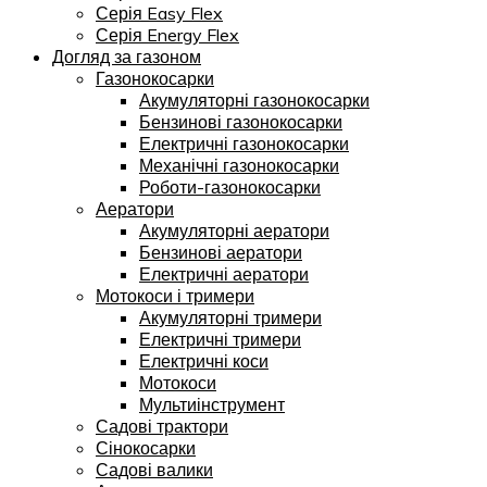
Серія Easy Flex
Серія Energy Flex
Догляд за газоном
Газонокосарки
Акумуляторні газонокосарки
Бензинові газонокосарки
Електричні газонокосарки
Механічні газонокосарки
Роботи-газонокосарки
Аератори
Акумуляторні аератори
Бензинові аератори
Електричні аератори
Мотокоси і тримери
Акумуляторні тримери
Електричні тримери
Електричні коси
Мотокоси
Мультиінструмент
Садові трактори
Сінокосарки
Садові валики