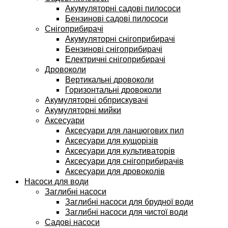
Акумуляторні садові пилососи
Бензинові садові пилососи
Снігоприбирачі
Акумуляторні снігоприбирачі
Бензинові снігоприбирачі
Електричні снігоприбирачі
Дровоколи
Вертикальні дровоколи
Горизонтальні дровоколи
Акумуляторні обприскувачі
Акумуляторні мийки
Аксесуари
Аксесуари для ланцюгових пил
Аксесуари для кущорізів
Аксесуари для культиваторів
Аксесуари для снігоприбирачів
Аксесуари для дровоколів
Насоси для води
Заглибні насоси
Заглибні насоси для брудної води
Заглибні насоси для чистої води
Садові насоси