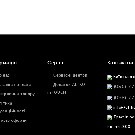
рмація
Сервіс
Контактна
о нас
Сервісні центри
Київська о
ставка і оплата
Додаток AL-KO
(095) 77
inTOUCH
вернення товару
(098) 77
літика
info@al-k
денційності
Графік ро
говір оферти
пн-пт: 9:00 –