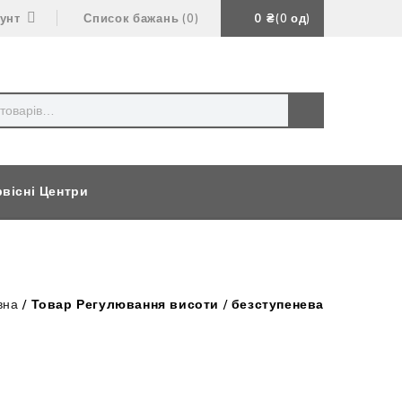
аунт
Список бажань
0
0
₴
0
од
вісні Центри
вна
/
Товар Регулювання висоти
/
безступенева