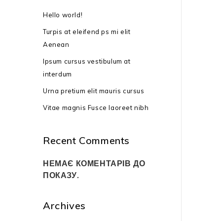
Hello world!
Бензинова
Turpis at eleifend ps mi elit
AL-KO BM 8
Aenean
62999
₴
Ipsum cursus vestibulum at
тип двигун
interdum
потужність
Urna pretium elit mauris cursus
кВт / 3,0 к.
Vitae magnis Fusce laoreet nibh
ширина об
Recent Comments
висота обр
мм
НЕМАЄ КОМЕНТАРІВ ДО
ПОКАЗУ.
тип приво
габарити:
Archives