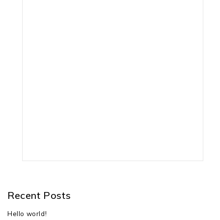
ширина обробки: 38 см
глибина обробки: – 6 мм + 14 мм
габарити: 59x48x34 см
вага: 14 кг
гарантія: 12 місяців
Recent Posts
Hello world!