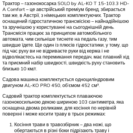
Трактор – газонокосарка SOLO by AL-KO T 15-103.3 HD-
A Comfort – це австрійський преміум бренд, збирається
там же, в Австрії, з німецьких комплектуючих. Трактор
оснащений гідростатичною трансмісією – найнадійнішою
та зручнішою у користуванні на сьогоднішній день.
Трансмісія працює за принципом автомобільного
автомата, чим сильніше тиснете на педаль газу, тим
швидше їдете. Ще один із плюсів гідростатики, у тому, що
під час руху ви не відриваєте руки від керма і не
відволікаєтесь на перемикання передач, має плавний хід
та приємний набір швидкості, швидкість руху становить
близько 10 км/г.
Садова машина комплектується одноциліндровим
двигуном AL-KO PRO 450, об’ємом 452 см³.
Садовий трактор комплектується плаваючою
газонокосильною декою шириною 103 сантиметра, яка
оснащена двома роликами, для косіння по нерівній
поверхні і може косити траву в трьох режимах:
Косіння трави в травозбірник – два ножі, що
обертаються в різні боки підрізають траву і