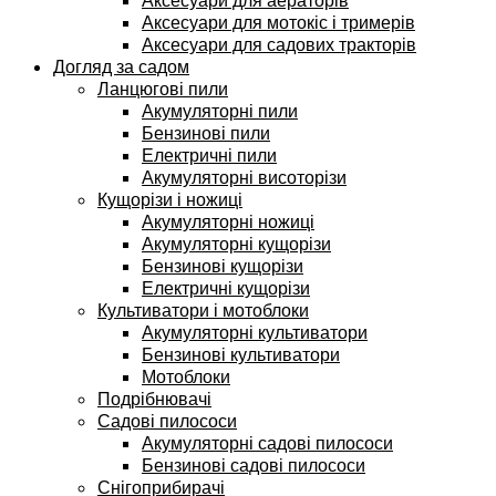
Аксесуари для аераторів
Аксесуари для мотокіс і тримерів
Аксесуари для садових тракторів
Догляд за садом
Ланцюгові пили
Акумуляторні пили
Бензинові пили
Електричні пили
Акумуляторні висоторізи
Кущорізи і ножиці
Акумуляторні ножиці
Акумуляторні кущорізи
Бензинові кущорізи
Електричні кущорізи
Культиватори і мотоблоки
Акумуляторні культиватори
Бензинові культиватори
Мотоблоки
Подрібнювачі
Садові пилососи
Акумуляторні садові пилососи
Бензинові садові пилососи
Снігоприбирачі