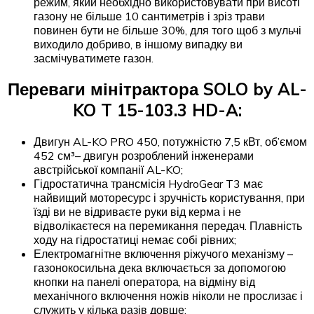
режим, який необхідно використовувати при висоті
газону не більше 10 сантиметрів і зріз трави
повинен бути не більше 30%, для того щоб з мульчі
виходило добриво, в іншому випадку ви
засмічуватимете газон.
Переваги мінітрактора SOLO by AL-
KO T 15-103.3 HD-A:
Двигун AL-KO PRO 450, потужністю 7,5 кВт, об’ємом
452 см³– двигун розроблений інженерами
австрійської компанії AL-KO;
Гідростатична трансмісія HydroGear T3 має
найвищий моторесурс і зручність користування, при
їзді ви не відриваєте руки від керма і не
відволікаєтеся на перемикання передач. Плавність
ходу на гідростатиці немає собі рівних;
Електромагнітне включення ріжучого механізму –
газонокосильна дека включається за допомогою
кнопки на панелі оператора, на відміну від
механічного включення ножів ніколи не прослизає і
служить у кілька разів довше;