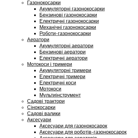
Газонокосарки
Акумуляторні газонокосарки
Бензинові газонокосарки
Електричні газонокосарки
Механічні газонокосарки
Роботи-газонокосарки
Аератори
Акумуляторні аератори
Бензинові аератори
Електричні аератори
Мотокоси і тримери
Акумуляторні тримери
Електричні тримери
Електричні коси
Мотокоси
Мультиінструмент
Садові трактори
Сінокосарки
Садові валики
Аксесуари
Аксесуари для газонокосарок
Аксесуари для роботів-газонокосарок