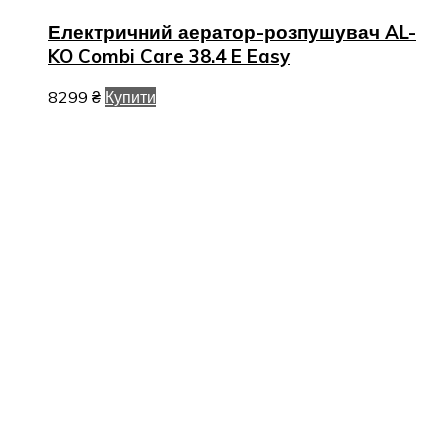
Електричний аератор-розпушувач AL-
KO Combi Care 38.4 E Easy
8299
₴
Купити