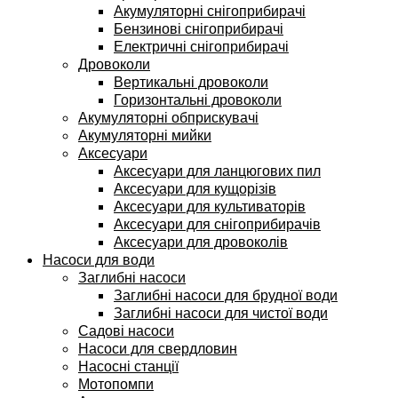
Акумуляторні снігоприбирачі
Бензинові снігоприбирачі
Електричні снігоприбирачі
Дровоколи
Вертикальні дровоколи
Горизонтальні дровоколи
Акумуляторні обприскувачі
Акумуляторні мийки
Аксесуари
Аксесуари для ланцюгових пил
Аксесуари для кущорізів
Аксесуари для культиваторів
Аксесуари для снігоприбирачів
Аксесуари для дровоколів
Насоси для води
Заглибні насоси
Заглибні насоси для брудної води
Заглибні насоси для чистої води
Садові насоси
Насоси для свердловин
Насосні станції
Мотопомпи