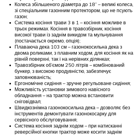
Колеса збільшеного діаметра до 18” – великі колеса,
зі спеціальним газонним протектором, що не псують
газон;
Система косіння трави 3 в 1 – косіння можливе в
трьох режимах. Косіння в травозбірник, косіння
високої трави із заднім викидом та мульчування
(постачається окремо, опція);
Плаваюча дека 103 см – газонокосильна дека з
двома роликами, з плавним ходом, для косіння як на
рівній поверхні, так і на нерівних ділянках;
Травозбірник об’ємом 250 літрів – комбінований
бункер, з високою продувністю, забезпечує
заповнюваність;
Ергономічне сидіння – зручне регульоване сидіння;
Можливість установки зимового навісного
обладнання – на трактор можна встановити
сніговідвал;
Швидкознімна газонокосильна дека – дозволяє без
інструментів демонтувати газонокосарку для
сервісного обслуговування;
Система косіння заднім ходом – при натисканні
реверсійної кнопки трактор може косити заднім