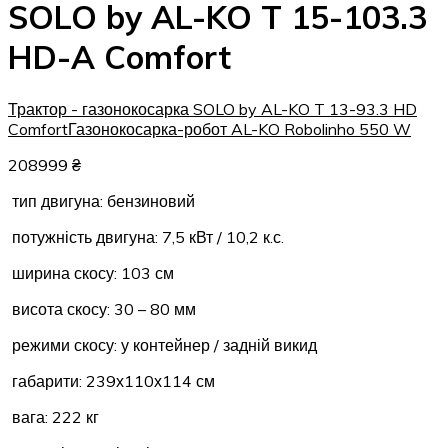
SOLO by AL-KO T 15-103.3
HD-A Comfort
Трактор - газонокосарка SOLO by AL-KO T 13-93.3 HD
Comfort
Газонокосарка-робот AL-KO Robolinho 550 W
208999
₴
тип двигуна: бензиновий
потужність двигуна: 7,5 кВт / 10,2 к.с.
ширина скосу: 103 см
висота скосу: 30 – 80 мм
режими скосу: у контейнер / задній викид
габарити: 239х110х114 см
вага: 222 кг