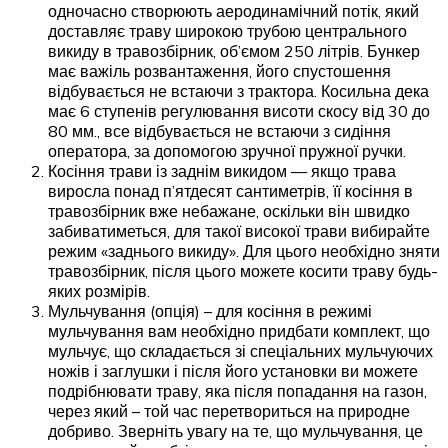
одночасно створюють аеродинамічний потік, який
доставляє траву широкою трубою центрального
викиду в травозбірник, об’ємом 250 літрів. Бункер
має важіль розвантаження, його спустошення
відбувається не встаючи з трактора. Косильна дека
має 6 ступенів регулювання висоти скосу від 30 до
80 мм., все відбувається не встаючи з сидіння
оператора, за допомогою зручної пружної ручки.
Косіння трави із заднім викидом — якщо трава
виросла понад п’ятдесят сантиметрів, її косіння в
травозбірник вже небажане, оскільки він швидко
забиватиметься, для такої високої трави вибирайте
режим «заднього викиду». Для цього необхідно зняти
травозбірник, після цього можете косити траву будь-
яких розмірів.
Мульчування (опція) – для косіння в режимі
мульчування вам необхідно придбати комплект, що
мульчує, що складається зі спеціальних мульчуючих
ножів і заглушки і після його установки ви можете
подрібнювати траву, яка після попадання на газон,
через який – той час перетвориться на природне
добриво. Зверніть увагу на те, що мульчування, це