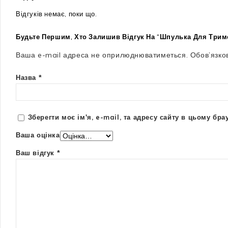
Відгуків немає, поки що.
Будьте Першим, Хто Залишив Відгук На “Шпулька Для Тример
Ваша e-mail адреса не оприлюднюватиметься.
Обов’язко
Назва
*
Зберегти моє ім'я, e-mail, та адресу сайту в цьому бр
Ваша оцінка
Ваш відгук
*