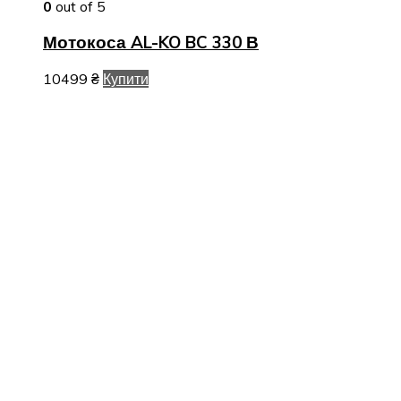
0
out of 5
Мотокоса AL-KO BC 330 В
10499
₴
Купити