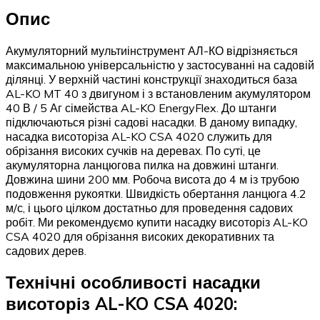
Опис
Акумуляторний мультиінструмент АЛ-КО відрізняється
максимальною універсальністю у застосуванні на садовій
ділянці. У верхній частині конструкції знаходиться база
AL-KO MT 40 з двигуном і з встановленим акумулятором
40 В / 5 Аг сімейства AL-KO EnergyFlex. До штанги
підключаються різні садові насадки. В даному випадку,
насадка висоторіза AL-KO CSA 4020 служить для
обрізання високих сучків на деревах. По суті, це
акумуляторна ланцюгова пилка на довжині штанги.
Довжина шини 200 мм. Робоча висота до 4 м із трубою
подовження рукоятки. Швидкість обертання ланцюга 4.2
м/с, і цього цілком достатньо для проведення садових
робіт. Ми рекомендуємо купити насадку висоторіз AL-KO
CSA 4020 для обрізання високих декоративних та
садових дерев.
Технічні особливості насадки
висоторіз AL-KO CSA 4020: