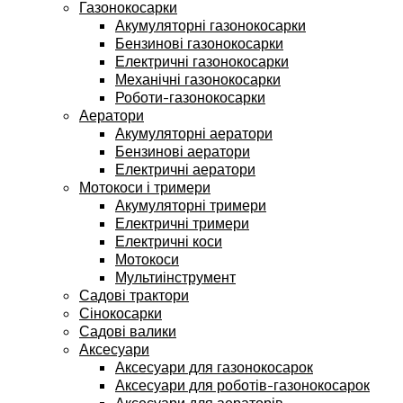
Газонокосарки
Акумуляторні газонокосарки
Бензинові газонокосарки
Електричні газонокосарки
Механічні газонокосарки
Роботи-газонокосарки
Аератори
Акумуляторні аератори
Бензинові аератори
Електричні аератори
Мотокоси і тримери
Акумуляторні тримери
Електричні тримери
Електричні коси
Мотокоси
Мультиінструмент
Садові трактори
Сінокосарки
Садові валики
Аксесуари
Аксесуари для газонокосарок
Аксесуари для роботів-газонокосарок