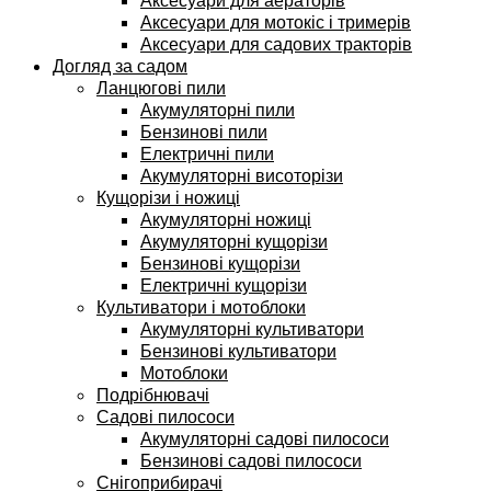
Аксесуари для аераторів
Аксесуари для мотокіс і тримерів
Аксесуари для садових тракторів
Догляд за садом
Ланцюгові пили
Акумуляторні пили
Бензинові пили
Електричні пили
Акумуляторні висоторізи
Кущорізи і ножиці
Акумуляторні ножиці
Акумуляторні кущорізи
Бензинові кущорізи
Електричні кущорізи
Культиватори і мотоблоки
Акумуляторні культиватори
Бензинові культиватори
Мотоблоки
Подрібнювачі
Садові пилососи
Акумуляторні садові пилососи
Бензинові садові пилососи
Снігоприбирачі