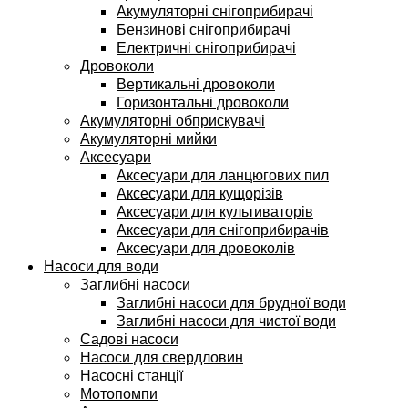
Акумуляторні снігоприбирачі
Бензинові снігоприбирачі
Електричні снігоприбирачі
Дровоколи
Вертикальні дровоколи
Горизонтальні дровоколи
Акумуляторні обприскувачі
Акумуляторні мийки
Аксесуари
Аксесуари для ланцюгових пил
Аксесуари для кущорізів
Аксесуари для культиваторів
Аксесуари для снігоприбирачів
Аксесуари для дровоколів
Насоси для води
Заглибні насоси
Заглибні насоси для брудної води
Заглибні насоси для чистої води
Садові насоси
Насоси для свердловин
Насосні станції
Мотопомпи