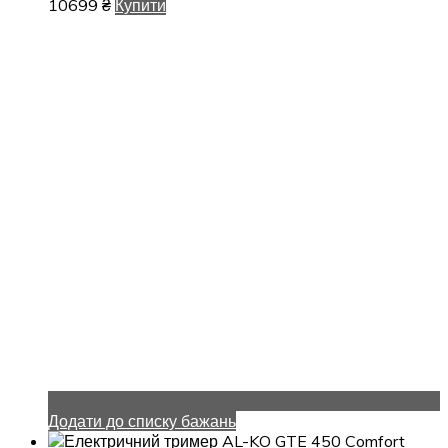
10699
₴
Купити
Додати до списку бажань