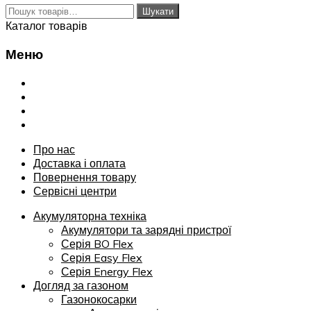
Шукати:
Шукати
Каталог товарів
Меню
Переглянути
Про нас
Доставка і оплата
Повернення товару
Сервісні центри
Про нас
Доставка і оплата
Повернення товару
Сервісні центри
Акумуляторна техніка
Акумулятори та зарядні пристрої
Серія BO Flex
Серія Easy Flex
Серія Energy Flex
Догляд за газоном
Газонокосарки