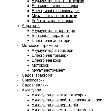
Акумуляторні газонокосарки
Бензинові газонокосарки
Електричні газонокосарки
Механічні газонокосарки
Роботи-газонокосарки
Аератори
Акумуляторні аератори
Бензинові аератори
Електричні аератори
Мотокоси і тримери
Акумуляторні тримери
Електричні тримери
Електричні коси
Мотокоси
Мультиінструмент
Садові трактори
Сінокосарки
Садові валики
Аксесуари
Аксесуари для газонокосарок
Аксесуари для роботів-газонокосарок
Аксесуари для аераторів
Аксесуари для мотокіс і тримерів