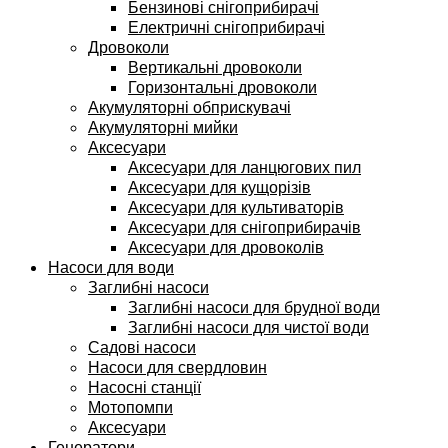
Бензинові снігоприбирачі
Електричні снігоприбирачі
Дровоколи
Вертикальні дровоколи
Горизонтальні дровоколи
Акумуляторні обприскувачі
Акумуляторні мийки
Аксесуари
Аксесуари для ланцюгових пил
Аксесуари для кущорізів
Аксесуари для культиваторів
Аксесуари для снігоприбирачів
Аксесуари для дровоколів
Насоси для води
Заглибні насоси
Заглибні насоси для брудної води
Заглибні насоси для чистої води
Садові насоси
Насоси для свердловин
Насосні станції
Мотопомпи
Аксесуари
Генератори