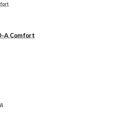
D-A Comfort
ид