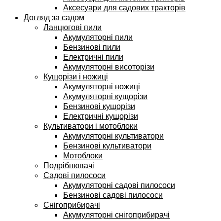
Аксесуари для садових тракторів
Догляд за садом
Ланцюгові пили
Акумуляторні пили
Бензинові пили
Електричні пили
Акумуляторні висоторізи
Кущорізи і ножиці
Акумуляторні ножиці
Акумуляторні кущорізи
Бензинові кущорізи
Електричні кущорізи
Культиватори і мотоблоки
Акумуляторні культиватори
Бензинові культиватори
Мотоблоки
Подрібнювачі
Садові пилососи
Акумуляторні садові пилососи
Бензинові садові пилососи
Снігоприбирачі
Акумуляторні снігоприбирачі