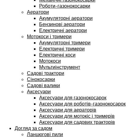
Роботи-газонокосарки
Аератори
Акумуляторні аератори
Бензинові аератори
Електричні аератори
Мотокоси і тримери
Акумуляторні тримери
Електричні тримери
Електричні коси
Мотокоси
Мультиінструмент
Садові трактори
Сінокосарки
Садові валики
Аксесуари
Аксесуари для газонокосарок
Аксесуари для роботів-газонокосарок
Аксесуари для аераторів
Аксесуари для мотокіс і тримерів
Аксесуари для садових тракторів
Догляд за садом
Ланцюгові пили