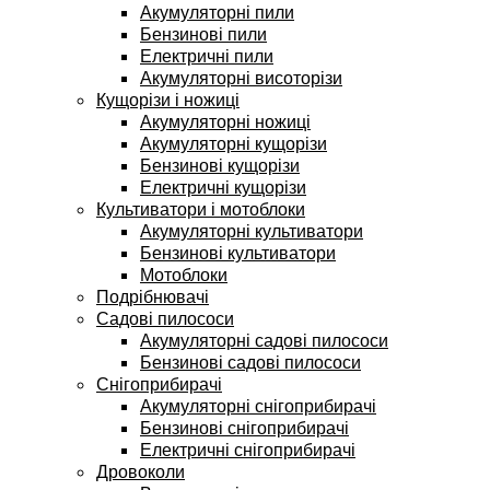
Акумуляторні пили
Бензинові пили
Електричні пили
Акумуляторні висоторізи
Кущорізи і ножиці
Акумуляторні ножиці
Акумуляторні кущорізи
Бензинові кущорізи
Електричні кущорізи
Культиватори і мотоблоки
Акумуляторні культиватори
Бензинові культиватори
Мотоблоки
Подрібнювачі
Садові пилососи
Акумуляторні садові пилососи
Бензинові садові пилососи
Снігоприбирачі
Акумуляторні снігоприбирачі
Бензинові снігоприбирачі
Електричні снігоприбирачі
Дровоколи