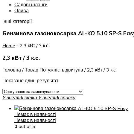
Садові шланги
Олива
Інші категорії
Бензинова газонокосарка AL-KO 5.10 SP-S Eas
Home
»
2,3 кВт / 3 к.с.
2,3 кВт / 3 к.с.
Головна
/
Товар Потужність двигуна
/
2,3 кВт / 3 к.с.
Показано один результат
У вигляді сітки
У вигляді списку
Немає в наявності
Немає в наявності
0
out of 5