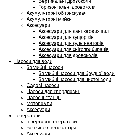
Вертикальні дровоколи
Горизонтальні дровоколи
Акумуляторні обприскувачі
Акумуляторні мийки
Аксесуари
Аксесуари для ланцюгових пил
Аксесуари для кущорізів
Аксесуари для культиваторів
Аксесуари для снігоприбирачів
Аксесуари для дровоколів
Насоси для води
Заглибні насоси
Заглибні насоси для брудної води
Заглибні насоси для чистої води
Садові насоси
Насоси для свердловин
Насосні станції
Мотопомпи
Аксесуари
Генератори
Інверторні генератори
Бензинові генератори
Аксесуари