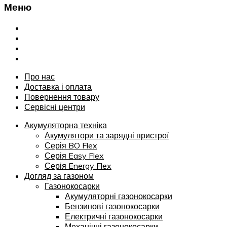
Меню
Переглянути
Про нас
Доставка і оплата
Повернення товару
Сервісні центри
Про нас
Доставка і оплата
Повернення товару
Сервісні центри
Акумуляторна техніка
Акумулятори та зарядні пристрої
Серія BO Flex
Серія Easy Flex
Серія Energy Flex
Догляд за газоном
Газонокосарки
Акумуляторні газонокосарки
Бензинові газонокосарки
Електричні газонокосарки
Механічні газонокосарки