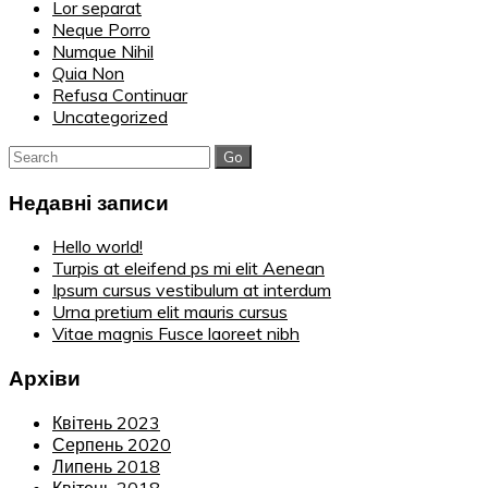
Lor separat
Neque Porro
Numque Nihil
Quia Non
Refusa Continuar
Uncategorized
Search
for:
Недавні записи
Hello world!
Turpis at eleifend ps mi elit Aenean
Ipsum cursus vestibulum at interdum
Urna pretium elit mauris cursus
Vitae magnis Fusce laoreet nibh
Архіви
Квітень 2023
Серпень 2020
Липень 2018
Квітень 2018