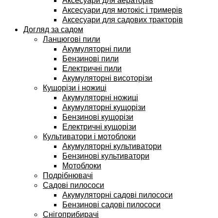
Аксесуари для аераторів
Аксесуари для мотокіс і тримерів
Аксесуари для садових тракторів
Догляд за садом
Ланцюгові пили
Акумуляторні пили
Бензинові пили
Електричні пили
Акумуляторні висоторізи
Кущорізи і ножиці
Акумуляторні ножиці
Акумуляторні кущорізи
Бензинові кущорізи
Електричні кущорізи
Культиватори і мотоблоки
Акумуляторні культиватори
Бензинові культиватори
Мотоблоки
Подрібнювачі
Садові пилососи
Акумуляторні садові пилососи
Бензинові садові пилососи
Снігоприбирачі