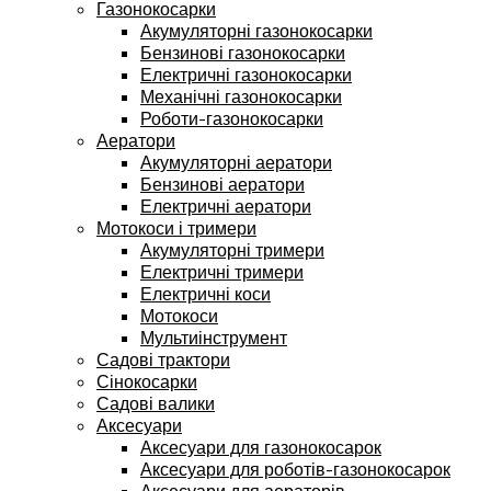
Газонокосарки
Акумуляторні газонокосарки
Бензинові газонокосарки
Електричні газонокосарки
Механічні газонокосарки
Роботи-газонокосарки
Аератори
Акумуляторні аератори
Бензинові аератори
Електричні аератори
Мотокоси і тримери
Акумуляторні тримери
Електричні тримери
Електричні коси
Мотокоси
Мультиінструмент
Садові трактори
Сінокосарки
Садові валики
Аксесуари
Аксесуари для газонокосарок
Аксесуари для роботів-газонокосарок