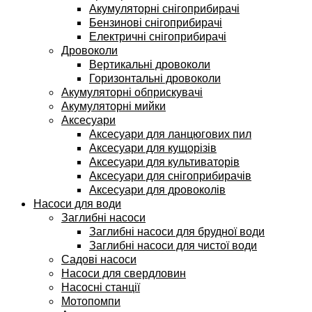
Акумуляторні снігоприбирачі
Бензинові снігоприбирачі
Електричні снігоприбирачі
Дровоколи
Вертикальні дровоколи
Горизонтальні дровоколи
Акумуляторні обприскувачі
Акумуляторні мийки
Аксесуари
Аксесуари для ланцюгових пил
Аксесуари для кущорізів
Аксесуари для культиваторів
Аксесуари для снігоприбирачів
Аксесуари для дровоколів
Насоси для води
Заглибні насоси
Заглибні насоси для брудної води
Заглибні насоси для чистої води
Садові насоси
Насоси для свердловин
Насосні станції
Мотопомпи